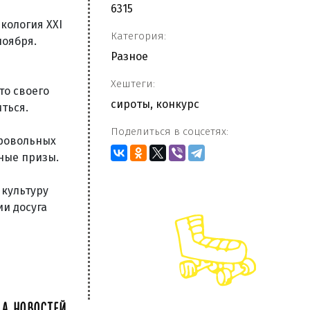
6315
кология XXI
Категория:
ноября.
Разное
Хештеги:
то своего
сироты
,
конкурс
ться.
Поделиться в соцсетях:
бровольных
ные призы.
 культуру
и досуга
А НОВОСТЕЙ