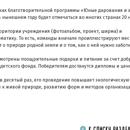
ках благотворительной программы «Юные дарования и э
 нынешнем году будет отмечаться во многих странах 20 
рритории учреждения (фотоальбом, проект, ширма) и
матику. То есть, команды вначале проиллюстрируют мес
о природе родной земли и о том, как о ней нужно заботи
усмотрены поощрительные подарки и питание за счет до
детского фонда. Победителям достанутся дипломы и цен
в десятый раз, его проведение повышает экологическую
 к живой природе, развитию форм и методов организаци
К СПИСКУ РАЗДЕЛ