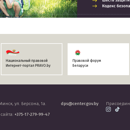
Национальный правовой
Правовой форум
Интернет-портал PRAVO.by
Беларуси
 Минск, ул. Берсона, 1а.
dps@center.gov.by
Присоедин
 сайта:
+375-17-279-99-47