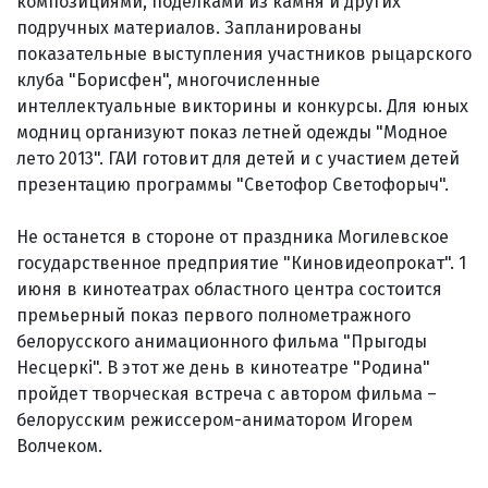
композициями, поделками из камня и других
подручных материалов. Запланированы
показательные выступления участников рыцарского
клуба "Борисфен", многочисленные
интеллектуальные викторины и конкурсы. Для юных
модниц организуют показ летней одежды "Модное
лето 2013". ГАИ готовит для детей и с участием детей
презентацию программы "Светофор Светофорыч".
Не останется в стороне от праздника Могилевское
государственное предприятие "Киновидеопрокат". 1
июня в кинотеатрах областного центра состоится
премьерный показ первого полнометражного
белорусского анимационного фильма "Прыгоды
Несцеркі". В этот же день в кинотеатре "Родина"
пройдет творческая встреча с автором фильма –
белорусским режиссером-аниматором Игорем
Волчеком.