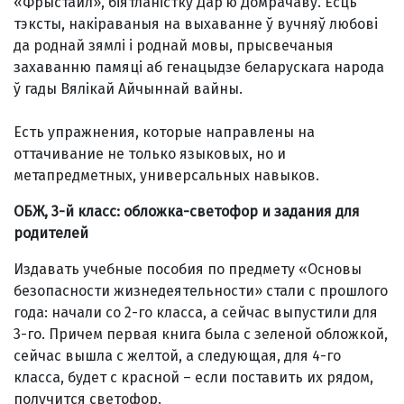
«Фрыстайл», біятланістку Дар’ю Домрачаву. Есць
тэксты, накіраваныя на выхаванне ў вучняў любові
да роднай зямлі і роднай мовы, прысвечаныя
захаванню памяці аб генацыдзе беларускага народа
ў гады Вялікай Айчыннай вайны.
Есть упражнения, которые направлены на
оттачивание не только языковых, но и
метапредметных, универсальных навыков.
ОБЖ, 3-й класс: обложка-светофор и задания для
родителей
Издавать учебные пособия по предмету «Основы
безопасности жизнедеятель­ности» стали с прошлого
года: начали со 2-го класса, а сейчас выпустили для
3-го. Причем первая книга была с зеленой обложкой,
сейчас вышла с желтой, а следующая, для 4-го
класса, будет с красной – если поставить их рядом,
получится светофор.