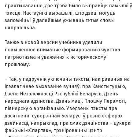
практыкаванне, дзе трэба было выправіць памылкі ў
тэксце. Настаўнікі вырашылі, што дзеці могуць
запомніць і ў далейшым ужываць гэтыя словы
няправільна.
Также в новой версии учебника уделили
повышенное внимание формированию чувства
патриотизма и уважения к историческому
прошлому:
– Так, у падручнік уключаны тэксты, накіраваныя на
ідэалагічнае выхаванне вучняў: пра Канстытуцыю,
Дзень Незалежнасці Рэспублікі Беларусь, Дзень
народнага адзінства, Дзень маці, Плошчу Перамогі,
піянерскую арганізацыю. Уведзены тэксты пра
дасягненні суверэннай Беларусі ў розных сферах
дзейнасці, напрыклад, пра смак дзяцінства – цукеркі
фабрыкі «Спартак», трэніровачны цэнтр