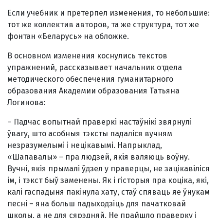
Если учебник и претерпел изменения, то небольшие:
тот же коллектив авторов, та же структура, тот же
фонтан «Беларусь» на обложке.
В основном изменения коснулись текстов
упражнений, рассказывает начальник отдела
методического обеспечения гуманитарного
образования Академии образования Татьяна
Логинова:
– Падчас вопытнай праверкі настаўнікі звярнулі
ўвагу, што асобныя тэксты падаліся вучням
незразумелымі і нецікавымі. Напрыклад,
«Шапавалы» – пра лю­дзе­й, якія валяюць воўну.
Вучні, якія прымалі ўдзел у праверцы, не зацікавіліся
ім, і тэкст быў заменены. Як і гісторыя пра коціка, які,
калі гаспадыня пакінула хату, стаў спяваць яе ўнукам
песні – яна больш пады­ходзіць для пачатковай
школы, а не для сярэдняй. Не прайшло праверку і