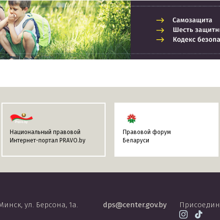
Национальный правовой
Правовой форум
Интернет-портал PRAVO.by
Беларуси
 Минск, ул. Берсона, 1а.
dps@center.gov.by
Присоедин