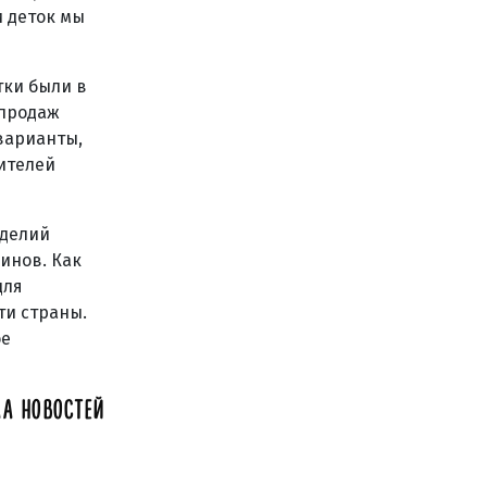
и деток мы
тки были в
 продаж
варианты,
дителей
зделий
инов. Как
для
ти страны.
ое
А НОВОСТЕЙ