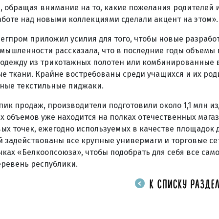
 обращая внимание на то, какие пожелания родителей 
аботе над новыми коллекциями сделали акцент на этом».
легпром приложил усилия для того, чтобы новые разрабо
омышленности рассказала, что в последние годы объемы
 одежду из трикотажных полотен или комбинированные 
ые ткани. Крайне востребованы среди учащихся и их ро
чные текстильные пиджаки.
 пик продаж, производители подготовили около 1,1 млн и
 объемов уже находится на полках отечественных магаз
ых точек, ежегодно используемых в качестве площадок 
 задействованы все крупные универмаги и торговые се
чках «Белкоопсоюза», чтобы подобрать для себя все сам
еревень республики.
К СПИСКУ РАЗДЕЛ