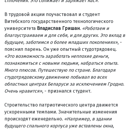
сплочения. Это сближает и заряжает нас»
.
В трудовой акции поучаствовал и студент
Витебского государственного технологического
университета
Владислав Гришан
.
«Работаем и
благоустраиваем и для себя, и для других. Это вклад в
будущее, заботимся о более младших поколениях»
, -
пояснил парень. Он уже опытный студотрядовец.
«Это возможность заработать неплохие деньги,
познакомиться с новыми людьми, набраться опыта.
Много плюсов. Путешествую по стране. Благодаря
студотрядовскому движению побывал во всех
областных центрах Беларуси за исключением Гродно.
Очень нравится»
, - признался студент.
Строительство патриотического центра движется
ускоренными темпами. Значительные изменения
происходят еженедельно.
«Например, в здании
будущего спального корпуса уже вставлены окна,