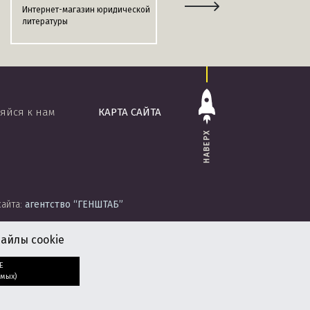
Интернет-магазин юридической
Информационно-поисковая
литературы
система
«ЭТАЛОН-ONLINE»
яйся к нам
КАРТА САЙТА
НАВЕРХ
сайта:
агентство
“ГЕНШТАБ”
айлы cookie
Е
мых)