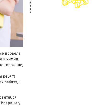
ые провела
е и химии.
то горожане,
ы ребята
х ребят», –
 сентября
. Впервые у