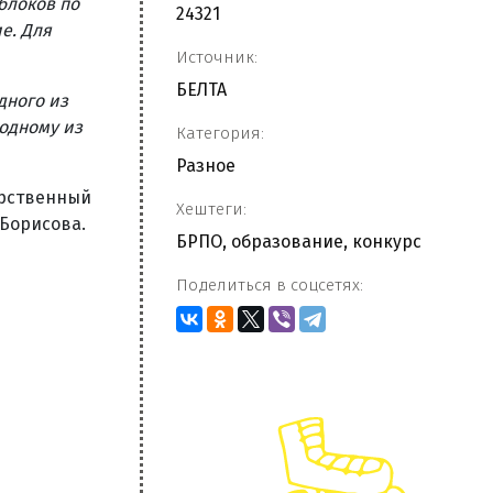
блоков по
24321
е. Для
Источник:
БЕЛТА
дного из
 одному из
Категория:
Разное
арственный
Хештеги:
 Борисова.
БРПО
,
образование
,
конкурс
Поделиться в соцсетях: