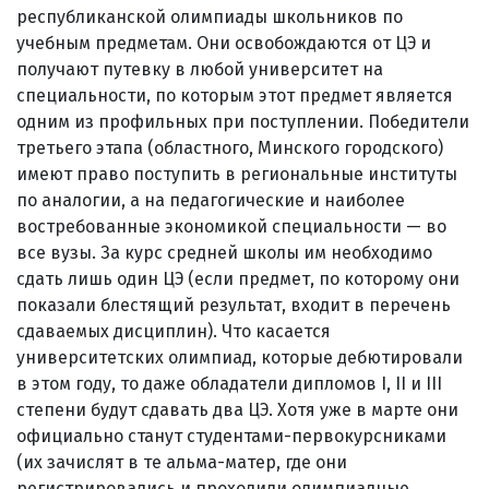
республиканской олимпиады школьников по
учебным предметам. Они освобождаются от ЦЭ и
получают путевку в любой университет на
специальности, по которым этот предмет является
одним из профильных при поступлении. Победители
третьего этапа (областного, Минского городского)
имеют право поступить в региональные институты
по аналогии, а на педагогические и наиболее
востребованные экономикой специальности — во
все вузы. За курс средней школы им необходимо
сдать лишь один ЦЭ (если предмет, по которому они
показали блестящий результат, входит в перечень
сдаваемых дисциплин). Что касается
университетских олимпиад, которые дебютировали
в этом году, то даже обладатели дипломов I, II и III
степени будут сдавать два ЦЭ. Хотя уже в марте они
официально станут студентами-первокурсниками
(их зачислят в те альма-матер, где они
регистрировались и проходили олимпиадные