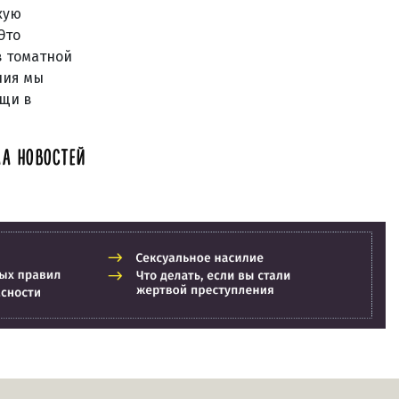
кую
Это
в томатной
ния мы
ощи в
А НОВОСТЕЙ