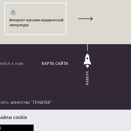
Интернет-магазин юридической
Информационно-поисковая
литературы
система
«ЭТАЛОН-ONLINE»
яйся к нам
КАРТА САЙТА
НАВЕРХ
сайта:
агентство
“ГЕНШТАБ”
айлы cookie
Е