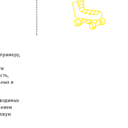
 примеру,
ти
сть,
ьных и
зводимых
анием
ковую