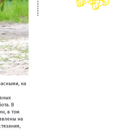
пасными, на
авных
ота. В
н, в том
равлены на
стязания,