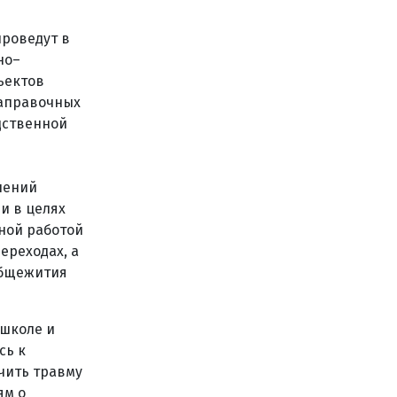
проведут в
но–
ъектов
заправочных
дственной
шений
и в целях
ной работой
ереходах, а
общежития
 школе и
сь к
чить травму
ям о