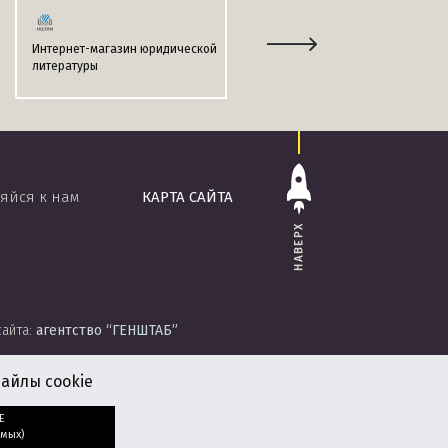
Интернет-магазин юридической
Информационно-поисковая
литературы
система
«ЭТАЛОН-ONLINE»
яйся к нам
КАРТА САЙТА
НАВЕРХ
сайта:
агентство
“ГЕНШТАБ”
айлы cookie
Е
мых)