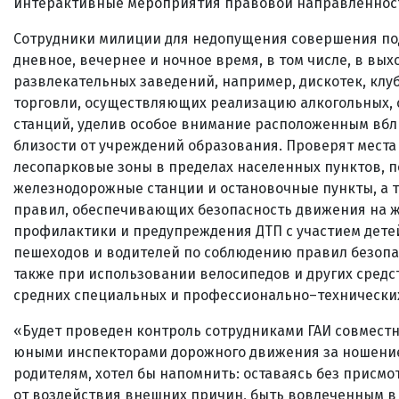
интерактивные мероприятия правовой направленности
Сотрудники милиции для недопущения совершения под
дневное, вечернее и ночное время, в том числе, в вы
развлекательных заведений, например, дискотек, клуб
торговли, осуществляющих реализацию алкогольных, 
станций, уделив особое внимание расположенным вб
близости от учреждений образования. Проверят места
лесопарковые зоны в пределах населенных пунктов, п
железнодорожные станции и остановочные пункты, а
правил, обеспечивающих безопасность движения на же
профилактики и предупреждения ДТП c участием дете
пешеходов и водителей по соблюдению правил безопас
также при использовании велосипедов и других сред
средних специальных и профессионально–технически
«Будет проведен контроль сотрудниками ГАИ совместн
юными инспекторами дорожного движения за ношени
родителям, хотел бы напомнить: оставаясь без присмо
от воздействия внешних причин, быть вовлеченным в