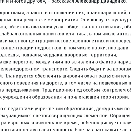
 и многое другое», – рассказал
Александр Давиденко.
ростками, a также в отношении них, правонарушений, 
ходные дни рейдовые мероприятия. Они коснутся культур
ов, объектов оказания услуг общественного питания, об
слабоалкогольных напитков или пива, в том числе авто
лизи мест концентрации несовершеннолетних и непосре
 концентрации подростков, в том числе парки, площади,
одъезды, подвалы, чердаки, дворовые территории,
 также перегоны между ними по выявлению фактов нару
лезнодорожном транспорте. Следить будут и за дорогам
й. Планируется обеспечить широкий охват разъяснитель
ного поведения на дороге, в том числе на пешеходных п
ств передвижения. Традиционно под особым контролем 
х учреждений образования и прилегающей территории.
о с педагогами учреждений образования, дежурными по
ем учащимися световозвращающих элементов. Обращая
тра взрослых значительное время, ребенок рискует полу
 противоправную деятельность. Еще раз расскажите дет