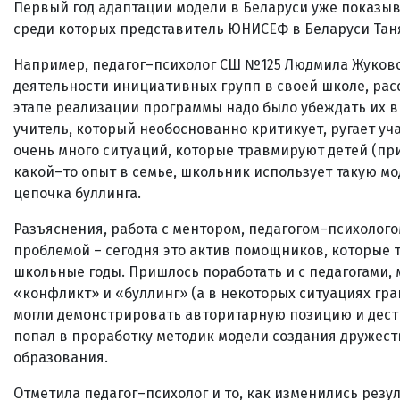
Первый год адаптации модели в Беларуси уже показыва
среди которых представитель ЮНИСЕФ в Беларуси Таня
Например, педагог–психолог СШ №125 Людмила Жуковс
деятельности инициативных групп в своей школе, рас
этапе реализации программы надо было убеждать их в т
учитель, который необоснованно критикует, ругает уча
очень много ситуаций, которые травмируют детей (при
какой–то опыт в семье, школьник использует такую мо
цепочка буллинга.
Разъяснения, работа с ментором, педагогом–психолог
проблемой – сегодня это актив помощников, которые 
школьные годы. Пришлось поработать и с педагогами,
«конфликт» и «буллинг» (а в некоторых ситуациях гра
могли демонстрировать авторитарную позицию и дест
попал в проработку методик модели создания дружес
образования.
Отметила педагог–психолог и то, как изменились резу