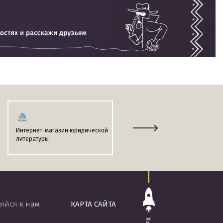
Интернет-магазин юридической
Информационно-поисковая
литературы
система
«ЭТАЛОН-ONLINE»
яйся к нам
КАРТА САЙТА