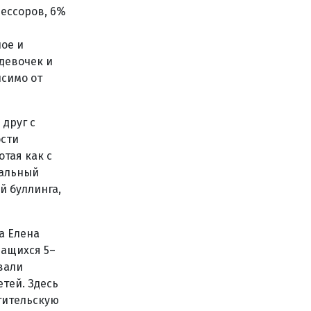
рессоров, 6%
ное и
 девочек и
исимо от
 друг с
ости
тая как с
уальный
й буллинга,
а Елена
чащихся 5–
вали
етей. Здесь
тительскую