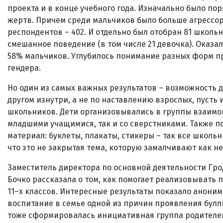
проекта и в конце учебного года. Изначально было по
жертв. Причем среди мальчиков было больше агрессор
респондентов – 402. И отдельно был отобран 81 школь
смешанное поведение (в том числе 21 девочка). Оказал
58% мальчиков. Углубилось понимание разных форм пр
гендера.
Но один из самых важных результатов – возможность д
другом изнутри, а не по наставлению взрослых, пусть
школьников. Дети организовывались в группы взаимо
младшими учащимися, так и со сверстниками. Также
материал: буклеты, плакаты, стикеры – так все школь
что это не закрытая тема, которую замалчивают как н
Заместитель директора по основной деятельности Гро
Бочко рассказала о том, как помогает реализовывать п
11–х классов. Интересные результаты показало анони
воспитание в семье одной из причин проявления булли
тоже сформировалась инициативная группа родителей