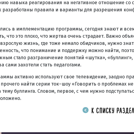
анию навыка реагирования на негативное отношение со 
ах разработаны правила и варианты для разрешения ко
лись в имплементацию программы, сегодня знают и все
ь, что это плохо, что жертва очень страдает. Важно объя
взрослую жизнь, где тоже немало обидчиков, нужно знать
ренность, что понимание и поддержку можно найти, поэт
ажным стало разграничение понятий «шутка», «буллинг»,
а сами захотели стать педагогами.
аммы активно используют свое телевидение, заодно пра
прочего найти серии ток–шоу «Говорить о проблемах не
тему буллинга. Словом, первое, с чем нужно подступатьс
положено.
К СПИСКУ РАЗДЕЛ