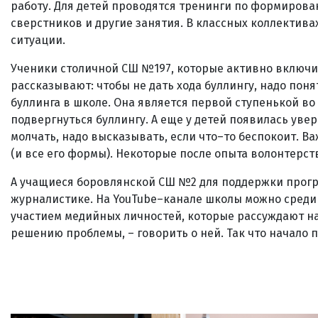
работу. Для детей проводятся тренинги по формиров
сверстников и другие занятия. В классных коллектив
ситуации.
Ученики столичной СШ №197, которые активно включи
рассказывают: чтобы не дать хода буллингу, надо понят
буллинга в школе. Она является первой ступенькой во 
подвергнуться буллингу. А еще у детей появилась уве
молчать, надо высказывать, если что–то беспокоит. В
(и все его формы). Некоторые после опыта волонтерств
А учащиеся боровлянской СШ №2 для поддержки прогр
журналистике. На YouTube–канале школы можно среди 
участием медийных личностей, которые рассуждают на 
решению проблемы, – говорить о ней. Так что начало 