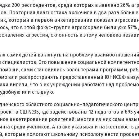
рядка 200 респондентов, среди которых выявлено 26% аг
ов. Повторная диагностика включила в два раза больше
ник, который в первом анкетировании показал агрессив
ось, что в этой фокус–группе агрессорами были уже 57%
оявления агрессии, склонность к этому человека незав
ля самих детей взглянуть на проблему взаимоотношений
 и специалистов. Это повышение социальной компетентн
помощи, сами становились волонтерами программы, рабо
 помогали распространять предоставленный ЮНИСЕФ виз
ники видели, что в их учреждении работают над проблемо
еудобную или стыдную.
дненского областного социально–педагогического центр
роект в СШ №35, где задействованы 12 педагогов и 695 у
мное анкетирование родителей: многие из них сами назы
нга среди учеников. А также указывали на жестокость д
, которые помогают школьному психологу вести просве