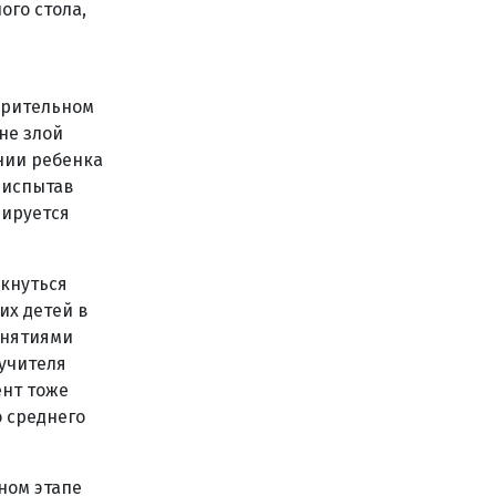
ого стола,
арительном
не злой
ении ребенка
 испытав
мируется
икнуться
их детей в
онятиями
 учителя
ент тоже
 среднего
ном этапе