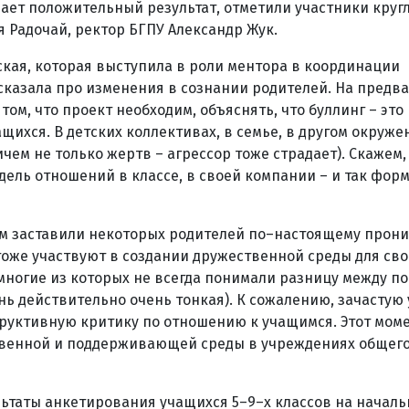
ет положительный результат, отметили участники кругл
 Радочай, ректор БГПУ Александр Жук.
кая, которая выступила в роли ментора в координации
сказала про изменения в сознании родителей. На предв
ом, что проект необходим, объяснять, что буллинг – это 
щихся. В детских коллективах, в семье, в другом окруж
чем не только жертв – агрессор тоже страдает). Скажем,
дель отношений в классе, в своей компании – и так фор
ом заставили некоторых родителей по–настоящему прон
тоже участвуют в создании дружественной среды для сво
 многие из которых не всегда понимали разницу между п
нь действительно очень тонкая). К сожалению, зачастую
руктивную критику по отношению к учащимся. Этот мом
твенной и поддерживающей среды в учреждениях общего
льтаты анкетирования учащихся 5–9–х классов на началь