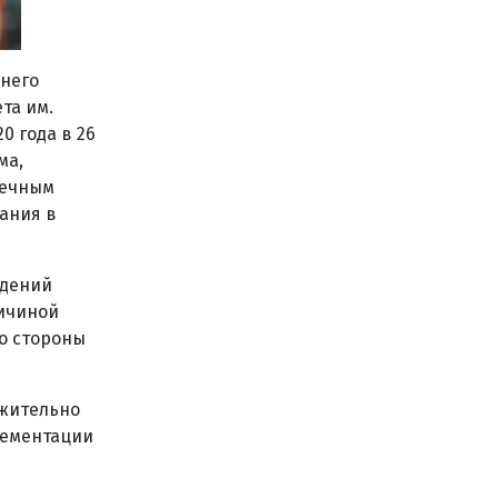
него
та им.
0 года в 26
ма,
нечным
ания в
ждений
ричиной
со стороны
ожительно
лементации