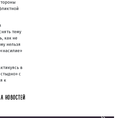
стороны
нфликтной
м
снять тему
, как не
ому нельзя
 «насилие»
ктикуясь в
 стыдно» с
я к
А НОВОСТЕЙ