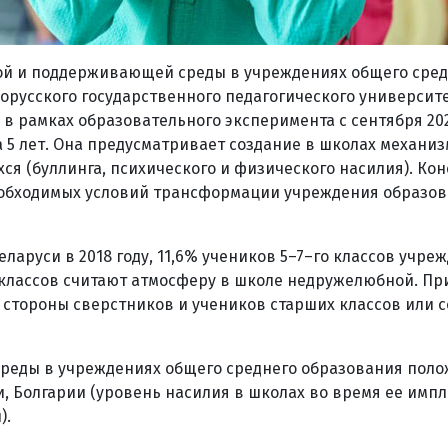
ой и поддерживающей среды в учреждениях общего сред
орусского государственного педагогического университе
 рамках образовательного эксперимента с сентября 202
а 5 лет. Она предусматривает создание в школах механиз
я (буллинга, психического и физического насилия). Ко
еобходимых условий трансформации учреждения образов
аруси в 2018 году, 11,6% учеников 5–7–го классов учре
х классов считают атмосферу в школе недружелюбной. П
о стороны сверстников и учеников старших классов или 
реды в учреждениях общего среднего образования пол
и, Болгарии (уровень насилия в школах во время ее имп
).