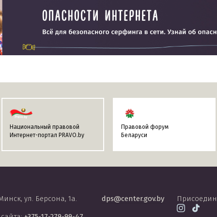
Национальный правовой
Правовой форум
Интернет-портал PRAVO.by
Беларуси
 Минск, ул. Берсона, 1а.
dps@center.gov.by
Присоедин
 сайта:
+375-17-279-99-47