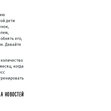
вию
рой дети
енок,
елем,
обнять его,
ые. Давайте
 количество
месяц, когда
есс
 тренировать
А НОВОСТЕЙ