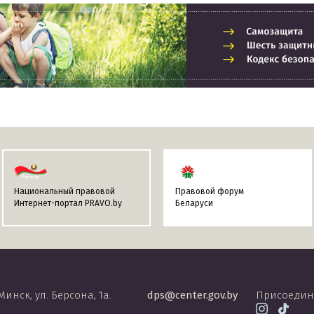
Национальный правовой
Правовой форум
Интернет-портал PRAVO.by
Беларуси
 Минск, ул. Берсона, 1а.
dps@center.gov.by
Присоедин