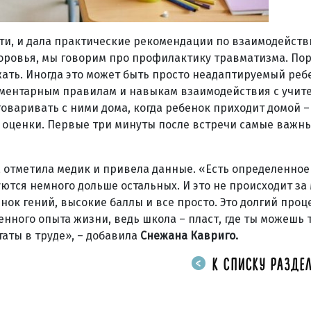
дети, и дала практические рекомендации по взаимодейст
доровья, мы говорим про профилактику травматизма. По
жать. Иногда это может быть просто неадаптируемый реб
ементарным правилам и навыкам взаимодействия с учит
оваривать с ними дома, когда ребенок приходит домой – 
о оценки. Первые три минуты после встречи самые важн
 отметила медик и привела данные. «Есть определенное
ются немного дольше остальных. И это не происходит за 
нок гений, высокие баллы и все просто. Это долгий проц
енного опыта жизни, ведь школа – пласт, где ты можешь
аты в труде», – добавила
Снежана Кавриго.
К СПИСКУ РАЗДЕЛ