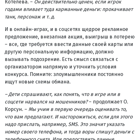
Котелева. –
Он действительно ценен, если игрок
годами вливает туда карманные деньги: прокачивает
танк, персонаж и т. д
.
И в онлайн-играх, и в соцсетях щедрое рекламное
предложение, внезапная акция, выигрыш в лотерею
– все, где требуется ввести данные своей карты или
другую персональную информацию, должно
вызывать подозрение. Есть смысл связаться с
организатором напрямую и уточнить условия
конкурса. Помните: злоумышленники постоянно
ищут новые схемы обмана.
– Дети спрашивают, как понять, что в игре или в
соцсети нарвался на мошенников?
– продолжает О.
Корсун. –
Мы учим в первую очередь оценивать то,
что вам предлагают. И насторожиться, если для этого
надо прислать, например, SMS. Это значит указать
номер своего телефона, и тогда воры спишут деньги с
телефонного счета. Или предоставить данные