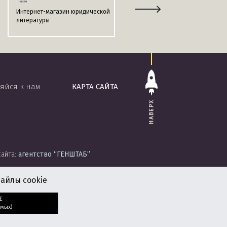
Интернет-магазин юридической
Информационно-поисковая
литературы
система
«ЭТАЛОН-ONLINE»
яйся к нам
КАРТА САЙТА
НАВЕРХ
сайта:
агентство
“ГЕНШТАБ”
айлы cookie
Е
мых)