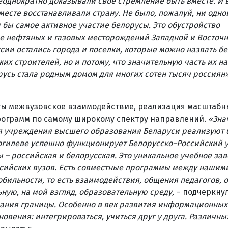
однократно доказывали свое стремление быть вместе. И 
есте восстанавливали страну. Не было, пожалуй, ни одно
 бы самое активное участие белорусы. Это обустройство
ие нефтяных и газовых месторождений Западной и Восточ
ссии остались города и поселки, которые можно назвать 
ких строителей, но и потому, что значительную часть их н
русь стала родным домом для многих сотен тысяч россиян
ты межвузовское взаимодействие, реализация масштабн
рограмм по самому широкому спектру направлений.
«Зна
я учреждения высшего образования Беларуси реализуют б
огилеве успешно функционирует Белорусско–Российский у
– российская и белорусская. Это уникальное учебное зав
оссийских вузов. Есть совместные программы между наши
ильности, то есть взаимодействия, общения педагогов, 
ьную, на мой взгляд, образовательную среду,
– подчеркнул
ования границы. Особенно в век развития информационных
новения: интегрироваться, учиться друг у друга. Различны