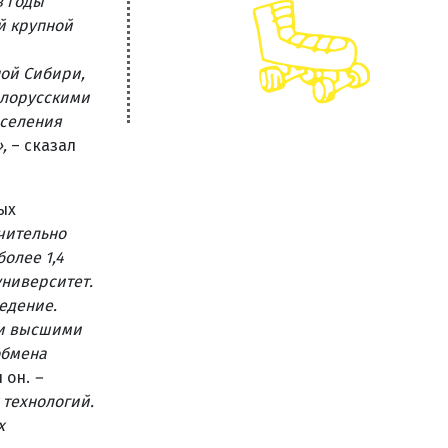
в годы
й крупной
ной Сибири,
белорусскими
аселения
»,
– сказал
ых
чительно
олее 1,4
ниверситет.
едение.
ми высшими
обмена
 он.
–
 технологий.
х