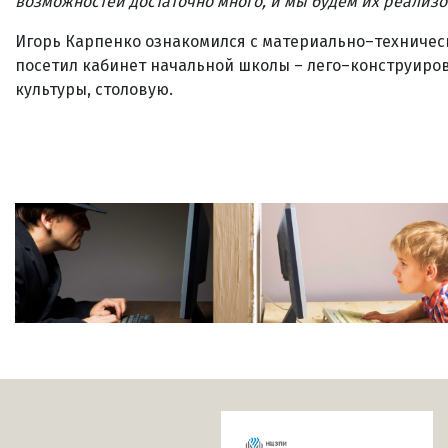
возможностей достаточно много, и мы будем их реализо
Игорь Карпенко ознакомился с материально–техническ
посетил кабинет начальной школы – лего–конструиро
культуры, столовую.