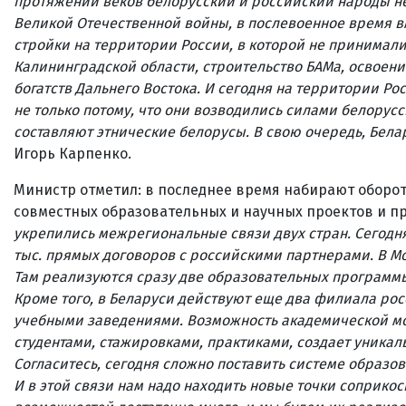
протяжении веков белорусский и российский народы не
Великой Отечественной войны, в послевоенное время вм
стройки на территории России, в которой не принимали
Калининградской области, строительство БАМа, освоен
богатств Дальнего Востока. И сегодня на территории Ро
не только потому, что они возводились силами белорусс
составляют этнические белорусы. В свою очередь, Бела
Игорь Карпенко.
Министр отметил: в последнее время набирают оборо
совместных образовательных и научных проектов и п
укрепились межрегиональные связи двух стран. Сегодн
тыс. прямых договоров с российскими партнерами. В М
Там реализуются сразу две образовательных программы 
Кроме того, в Беларуси действуют еще два филиала р
учебными заведениями. Возможность академической моб
студентами, стажировками, практиками, создает уникал
Согласитесь, сегодня сложно поставить системе образ
И в этой связи нам надо находить новые точки соприкос