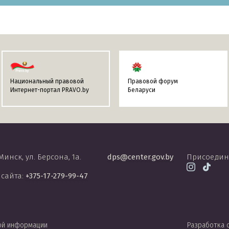
Национальный правовой
Правовой форум
Интернет-портал PRAVO.by
Беларуси
 Минск, ул. Берсона, 1а.
dps@center.gov.by
Присоедин
 сайта:
+375-17-279-99-47
ой информации
Разработка 