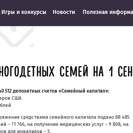
Игры и конкурсы
Новости
Полезная информ
ОГОДЕТНЫХ СЕМЕЙ НА 1 СЕН
40 512 депозитных счетов
«Семейный капитал»:
ларов США
ублей
поряжение средствами семейного капитала
подано 88 485
вий
– 71 766, на получение
медицинских услуг
– 9 808, на
ров для инвалидов
– 5.