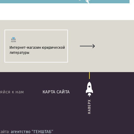
Интернет-магазин юридической
Информационно-поисковая
литературы
система
«ЭТАЛОН-ONLINE»
яйся к нам
КАРТА САЙТА
НАВЕРХ
сайта:
агентство
“ГЕНШТАБ”