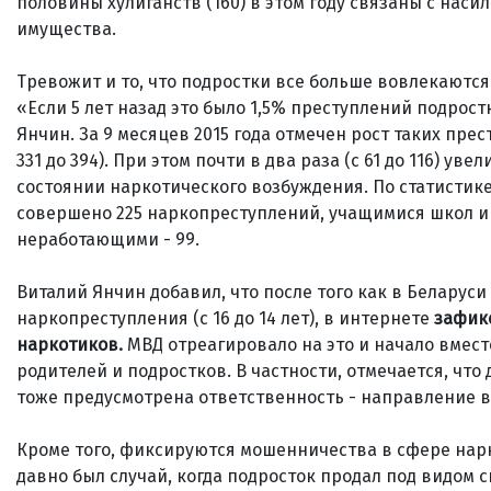
половины хулиганств (160) в этом году связаны с нас
имущества.
Тревожит и то, что подростки все больше вовлекаютс
«Если 5 лет назад это было 1,5% преступлений подрост
Янчин. За 9 месяцев 2015 года отмечен рост таких пре
331 до 394). При этом почти в два раза (с 61 до 116) 
состоянии наркотического возбуждения. По статистике
совершено 225 наркопреступлений, учащимися школ и г
неработающими - 99.
Виталий Янчин добавил, что после того как в Беларус
наркопреступления (с 16 до 14 лет), в интернете
зафикс
наркотиков.
МВД отреагировало на это и начало вме
родителей и подростков. В частности, отмечается, что
тоже предусмотрена ответственность - направление в 
Кроме того, фиксируются мошенничества в сфере нарк
давно был случай, когда подросток продал под видом с