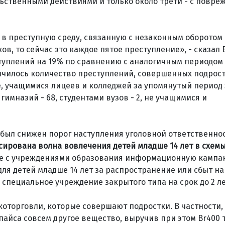
ильственными действиями и только около трети - с повр
я в преступную среду, связанную с незаконным оборотом
ков, то сейчас это каждое пятое преступление», - сказал
ступлений на 19% по сравнению с аналогичным периодом 2
увеличилось количество преступлений, совершенных подрос
, учащимися лицеев и колледжей за упомянутый период 
имназий - 68, студентами вузов - 2, не учащимися и
и был снижен порог наступления уголовной ответственно
ирована волна вовлечения детей младше 14 лет в схемы
сте с учреждениями образования информационную кампа
 для детей младше 14 лет за распространение или сбыт н
специальное учреждение закрытого типа на срок до 2 ле
оторговли, которые совершают подростки. В частности, 
пайса совсем другое вещество, выручив при этом Br400 