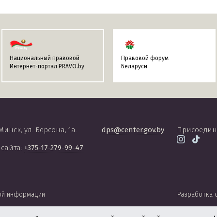
Национальный правовой
Правовой форум
Интернет-портал PRAVO.by
Беларуси
 Минск, ул. Берсона, 1а.
dps@center.gov.by
Присоедин
 сайта:
+375-17-279-99-47
ой информации
Разработка 