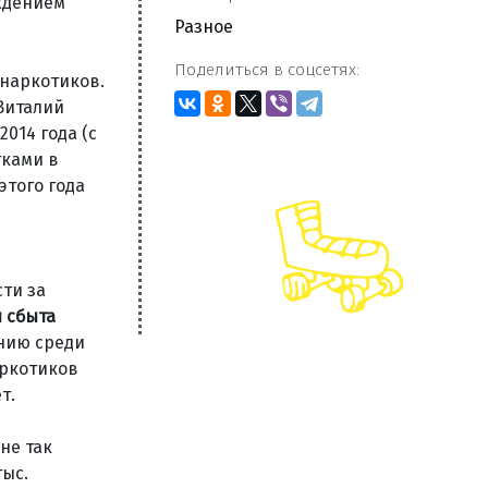
еждением
Разное
Поделиться в соцсетях:
 наркотиков.
 Виталий
014 года (с
тками в
этого года
сти за
 сбыта
нию среди
аркотиков
т.
не так
тыс.