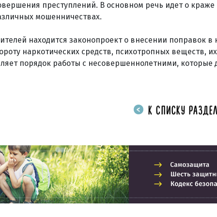
овершения преступлений. В основном речь идет о краже
различных мошенничествах.
вителей находится законопроект о внесении поправок в
роту наркотических средств, психотропных веществ, их
деляет порядок работы с несовершеннолетними, которые
К СПИСКУ РАЗДЕЛ