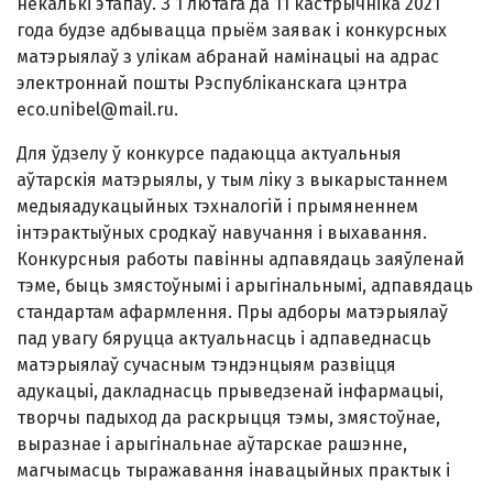
некалькі этапаў. З 1 лютага да 11 кастрычніка 2021
года будзе адбывацца прыём заявак і конкурсных
матэрыялаў з улікам абранай намінацыі на адрас
электроннай пошты Рэспубліканскага цэнтра
eco.unіbel@maіl.ru.
Для ўдзелу ў конкурсе падаюцца актуальныя
аўтарскія матэрыялы, у тым ліку з выкарыстаннем
медыяадукацыйных тэхналогій і прымяненнем
інтэрактыўных сродкаў навучання і выхавання.
Конкурсныя работы павінны адпавядаць заяўленай
тэме, быць змястоўнымі і арыгінальнымі, адпавядаць
стандартам афармлення. Пры адборы матэрыялаў
пад увагу бяруцца актуальнасць і адпаведнасць
матэрыялаў сучасным тэндэнцыям развіцця
адукацыі, дакладнасць прыведзенай інфармацыі,
творчы падыход да раскрыцця тэмы, змястоўнае,
выразнае і арыгінальнае аўтарскае рашэнне,
магчымасць тыражавання інавацыйных практык і