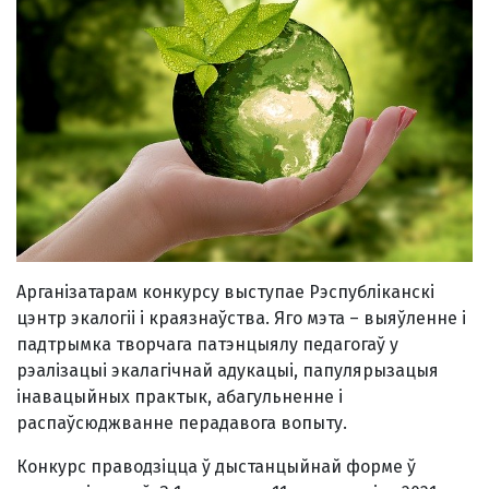
Арганізатарам конкурсу выступае Рэспубліканскі
цэнтр экалогіі і краязнаўства. Яго мэта – выяўленне і
падтрымка творчага патэнцыялу педагогаў у
рэалізацыі экалагічнай адукацыі, папулярызацыя
інавацыйных практык, абагульненне і
распаўсюджванне перадавога вопыту.
Конкурс праводзіцца ў дыстанцыйнай форме ў