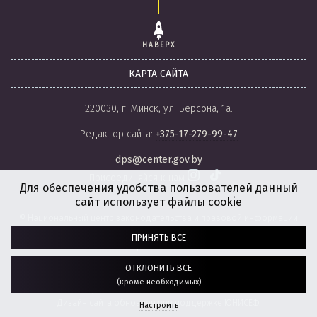
НАВЕРХ
КАРТА САЙТА
220030, г. Минск, ул. Берсона, 1а.
Редактор сайта:
+375-17-279-99-47
dps@center.gov.by
Присоединяйся к нам
Для обеспечения удобства пользователей данный
сайт использует файлы cookie
© Национальный центр законодательства и правовой информации
Республики Беларусь, 2008-2026.
ПРИНЯТЬ ВСЕ
Политика обработки файлов cookie
Настройки обработки файлов cookie
ОТКЛОНИТЬ ВСЕ
(кроме необходимых)
Разработка сайта:
агентство
“ГЕНШТАБ”
Дизайн сайта обновлен при поддержке ЮНИСЕФ.
Настроить