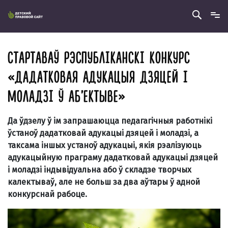
СТАРТАВАЎ РЭСПУБЛІКАНСКІ КОНКУРС
«ДАДАТКОВАЯ АДУКАЦЫЯ ДЗЯЦЕЙ І
МОЛАДЗІ Ў АБ’ЕКТЫВЕ»
Да ўдзелу ў ім запрашаюцца педагагічныя работнікі
ўстаноў дадатковай адукацыі дзяцей і моладзі, а
таксама іншых устаноў адукацыі, якія рэалізуюць
адукацыйную праграму дадатковай адукацыі дзяцей
і моладзі індывідуальна або ў складзе творчых
калектываў, але не больш за два аўтары ў адной
конкурснай рабоце.