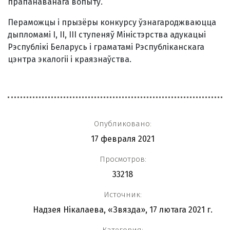
прапанаванага вопыту.
Пераможцы і прызёры конкурсу ўзнагароджваюцца
дыпломамі І, ІІ, ІІІ ступеняў Міністэрства адукацыі
Рэспублікі Беларусь і граматамі Рэспубліканскага
цэнтра экалогіі і краязнаўства.
Опубликовано:
17 февраля 2021
Просмотров:
33218
Источник:
Надзея Нікалаева, «Звязда», 17 лютага 2021 г.