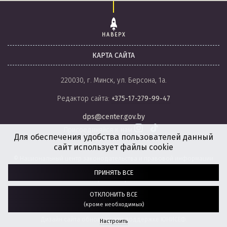
НАВЕРХ
КАРТА САЙТА
220030, г. Минск, ул. Берсона, 1а.
Редактор сайта:
+375-17-279-99-47
dps@center.gov.by
Присоединяйся к нам
Для обеспечения удобства пользователей данный
сайт использует файлы cookie
© Национальный центр законодательства и правовой информации
Республики Беларусь, 2008-2026.
ПРИНЯТЬ ВСЕ
Политика обработки файлов cookie
Настройки обработки файлов cookie
ОТКЛОНИТЬ ВСЕ
(кроме необходимых)
Разработка сайта:
агентство
“ГЕНШТАБ”
Дизайн сайта обновлен при поддержке ЮНИСЕФ.
Настроить