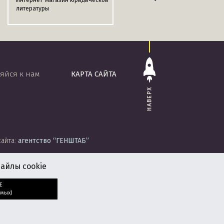
Интернет-магазин юридической
Информационно-поисковая
литературы
система
«ЭТАЛОН-ONLINE»
яйся к нам
КАРТА САЙТА
НАВЕРХ
сайта:
агентство
“ГЕНШТАБ”
айлы cookie
Е
мых)