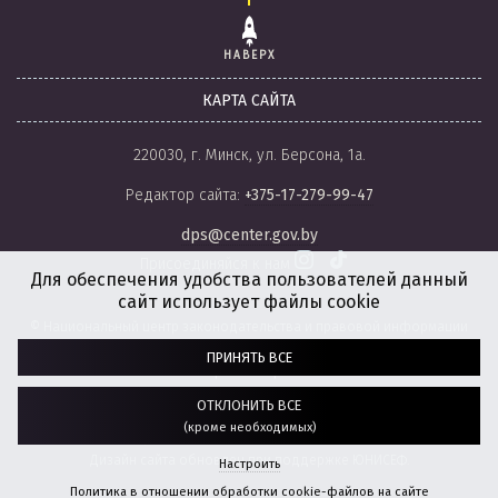
НАВЕРХ
КАРТА САЙТА
220030, г. Минск, ул. Берсона, 1а.
Редактор сайта:
+375-17-279-99-47
dps@center.gov.by
Присоединяйся к нам
Для обеспечения удобства пользователей данный
сайт использует файлы cookie
© Национальный центр законодательства и правовой информации
Республики Беларусь, 2008-2026.
ПРИНЯТЬ ВСЕ
Политика обработки файлов cookie
Настройки обработки файлов cookie
ОТКЛОНИТЬ ВСЕ
(кроме необходимых)
Разработка сайта:
агентство
“ГЕНШТАБ”
Дизайн сайта обновлен при поддержке ЮНИСЕФ.
Настроить
Политика в отношении обработки cookie-файлов на сайте