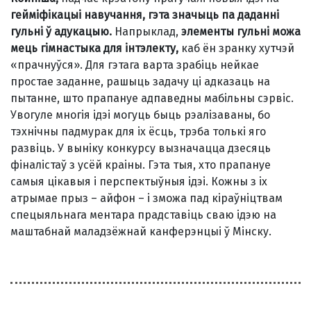
гейміфікацыі навучання, гэта значыць па даданні
гульні ў адукацыю.
Напрыклад,
элементы гульні можа
мець гімнастыка для інтэлекту,
каб ён зранку хутчэй
«прачнуўся». Для гэтага варта зрабіць нейкае
простае заданне, рашыць задачу ці адказаць на
пытанне, што прапануе адпаведны мабільны сэрвіс.
Увогуле многія ідэі могуць быць рэалізаваны, бо
тэхнічны падмурак для іх ёсць, трэба толькі яго
развіць. У выніку конкурсу вызначацца дзесяць
фіналістаў з усёй краіны. Гэта тыя, хто прапануе
самыя цікавыя і перспектыўныя ідэі. Кожны з іх
атрымае прыз – айфон – і зможа пад кіраўніцтвам
спецыяльнага ментара прадставіць сваю ідэю на
маштабнай маладзёжнай канферэнцыі ў Мінску.