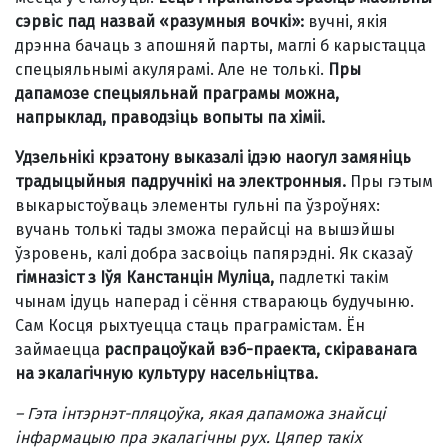
сэрвіс пад назвай «разумныя вочкі»:
вучні, якія
дрэнна бачаць з апошняй парты, маглі б карыстацца
спецыяльнымі акулярамі. Але не толькі.
Пры
дапамозе спецыяльнай праграмы можна,
напрыклад, праводзіць вопыты па хіміі.
Удзельнікі крэатону выказалі ідэю наогул замяніць
традыцыйныя падручнікі на электронныя.
Пры гэтым
выкарыстоўваць элементы гульні па ўзроўнях:
вучань толькі тады зможа перайсці на вышэйшы
ўзровень, калі добра засвоіць папярэдні. Як сказаў
гімназіст з Іўя Канстанцін Муліца,
падлеткі такім
чынам ідуць наперад і сёння ствараюць будучыню.
Сам Косця рыхтуецца стаць праграмістам. Ён
займаецца
распрацоўкай вэб-праекта, скіраванага
на экалагічную культуру насельніцтва.
–
Гэта інтэрнэт-пляцоўка, якая дапаможа знайсці
інфармацыю пра экалагічны рух. Цяпер такіх