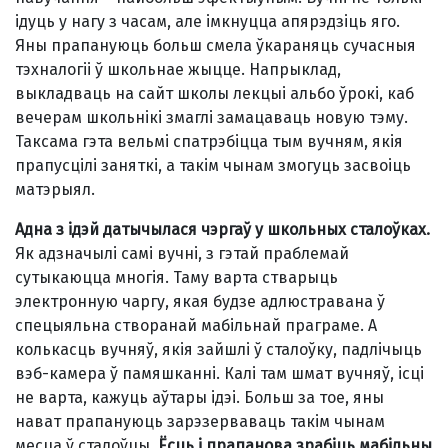
ідуць у нагу з часам, але імкнуцца апярэдзіць яго.
Яны прапануюць больш смела ўкараняць сучасныя
тэхналогіі ў школьнае жыцце. Напрыклад,
выкладваць на сайт школы лекцыі альбо ўрокі, каб
вечерам школьнікі змаглі замацаваць новую тэму.
Таксама гэта вельмі спатрэбіцца тым вучням, якія
прапусцілі заняткі, а такім чынам змогуць засвоіць
матэрыял.
Адна з ідэй датычылася чэргаў у школьных сталоўках.
Як адзначылі самі вучні, з гэтай праблемай
сутыкаюцца многія. Таму варта стварыць
электронную чаргу, якая будзе адлюстравана ў
спецыяльна створанай мабільнай праграме. А
колькасць вучняў, якія зайшлі ў сталоўку, падлічыць
вэб-камера ў памяшканні. Калі там шмат вучняў, ісці
не варта, кажуць аўтары ідэі. Больш за тое, яны
нават прапануюць зарэзерваваць такім чынам
месца ў сталоўцы.
Ёсць і прапанова зрабіць мабільны