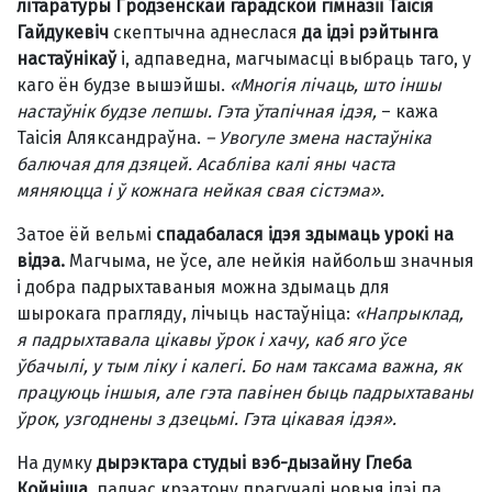
літаратуры Гродзенскай гарадской гімназіі Таісія
Гайдукевіч
скептычна аднеслася
да ідэі рэйтынга
настаўнікаў
і, адпаведна, магчымасці выбраць таго, у
каго ён будзе вышэйшы.
«Многія лічаць, што іншы
настаўнік будзе лепшы. Гэта ўтапічная ідэя,
– кажа
Таісія Аляксандраўна.
–
Увогуле змена настаўніка
балючая для дзяцей. Асабліва калі яны часта
мяняюцца і ў кожнага нейкая свая сістэма».
Затое ёй вельмі
спадабалася ідэя здымаць урокі на
відэа.
Магчыма, не ўсе, але нейкія найбольш значныя
і добра падрыхтаваныя можна здымаць для
шырокага прагляду, лічыць настаўніца:
«Напрыклад,
я падрыхтавала цікавы ўрок і хачу, каб яго ўсе
ўбачылі, у тым ліку і калегі. Бо нам таксама важна, як
працуюць іншыя, але гэта павінен быць падрыхтаваны
ўрок, узгоднены з дзецьмі. Гэта цікавая ідэя».
На думку
дырэктара студыі вэб-дызайну Глеба
Койніша,
падчас крэатону прагучалі новыя ідэі па