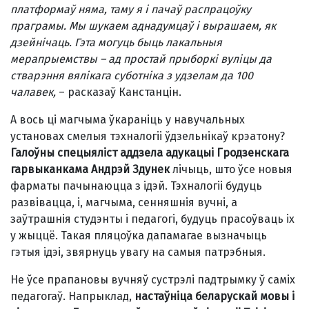
платформаў няма, таму я і пачаў распрацоўку
праграмы. Мы шукаем аднадумцаў і вырашаем, як
дзейнічаць. Гэта могуць быць лакальныя
мерапрыемствы
–
ад простай прыборкі вуліцы да
стварэння вялікага суботніка з удзелам да 100
чалавек,
– расказаў Канстанцін.
А вось ці магчыма ўкараніць у навучальных
установах смелыя тэхналогіі ўдзельнікаў крэатону?
Галоўны спецыяліст аддзела адукацыі Гродзенскага
гарвыканкама Андрэй Здунек
лічыць, што ўсе новыя
фарматы пачынаюцца з ідэй. Тэхналогіі будуць
развівацца, і, магчыма, сенняшнія вучні, а
заўтрашнія студэнты і педагогі, будуць прасоўваць іх
у жыццё. Такая пляцоўка дапамагае вызначыць
гэтыя ідэі, звярнуць увагу на самыя патрэбныя.
Не ўсе прапановы вучняў сустрэлі падтрымку ў саміх
педагогаў. Напрыклад,
настаўніца беларускай мовы і