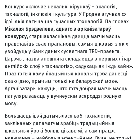
Конкурс уключае некалькі кірункаў – экалогія,
тэхналогіі, інклюзія і культура. У Гродне агучваліся
ідэі, якія датычацца сучасных тэхналогій. Па словах
Мікалая Брэдзелева, аднаго з арганізатараў
конкурсу,
старшакласнікам даецца магчымасць
прадставіць свае прапановы, самыя цікавыя з якіх
увойдуць у банк даных сусветнага TED-праекта.
Дарэчы, назва апошняга складаецца з першых літар
англійскіх слоў «тэхналогія», «адукацыя» і «дызайн».
Праз гэтыя камунікацыйныя каналы трэба данесці
сваю ідэю, прычым толькі на беларускай мове.
Арганізатары кажуць, што гэта добрая магчымасць
папулярызаваць у вучнёўскім асяроддзі родную
мову.
Большасць ідэй датычылася вэб-тэхналогій,
закліканых дапамагчы зрабіць традыцыйныя
школьныя ўрокі больш цікавымі, а сам працэс
навучання – найбольш эфектыўным. Вучні не толькі