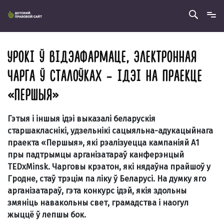
УРОКІ Ў ВІДЭАФАРМАЦЕ, ЭЛЕКТРОННАЯ
ЧАРГА Ў СТАЛОЎКАХ – ІДЭІ НА ПРАЕКЦЕ
«ПЕРШЫЯ»
Гэтыя і іншыя ідэі выказалі беларускія
старшакласнікі, удзельнікі сацыяльна-адукацыйнага
праекта «Першыя», які рэалізуецца кампаніяй А1
пры падтрымцы арганізатараў канферэнцый
ТЕDxMіnsk. Чарговы крэатон, які нядаўна прайшоў у
Гродне, стаў трэцім па ліку ў Беларусі. На думку яго
арганізатараў, гэта конкурс ідэй, якія здольны
змяніць навакольны свет, грамадства і наогул
жыццё ў лепшы бок.