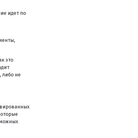
ие идет по
иенты,
ак это
одит
, либо не
тивированных
которые
зможных