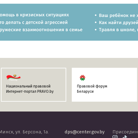
Национальный правовой
Правовой форум
Интернет-портал PRAVO.by
Беларуси
 Минск, ул. Берсона, 1а.
dps@center.gov.by
Присоедин