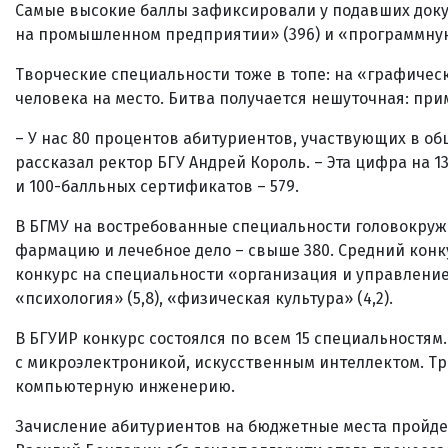
Самые высокие баллы зафиксировали у подавших док
на промышленном предприятии» (396) и «программную
Творческие специальности тоже в топе: на «графичес
человека на место. Битва получается нешуточная: прим
– У нас 80 процентов абитуриентов, участвующих в о
рассказал ректор БГУ Андрей Король. – Эта цифра на 
и 100-балльных сертификатов – 579.
В БГМУ на востребованные специальности головокружи
фармацию и лечебное дело – свыше 380. Средний конку
конкурс на специальности «организация и управление 
«психология» (5,8), «физическая культура» (4,2).
В БГУИР конкурс состоялся по всем 15 специальностям
с микроэлектроникой, искусственным интеллектом. Т
компьютерную инженерию.
Зачисление абитуриентов на бюджетные места пройдет