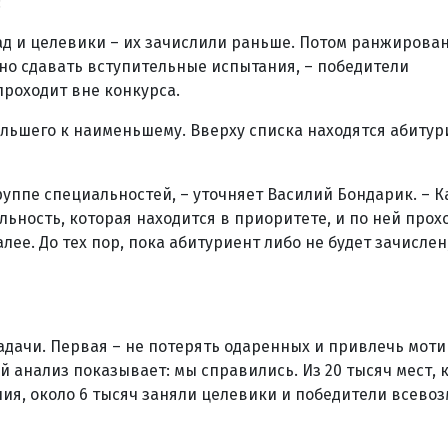
:
д и целевики – их зачислили раньше. Потом ранжирован
жно сдавать вступительные испытания, – победители
проходит вне конкурса.
льшего к наименьшему. Вверху списка находятся абитур
группе специальностей,
– уточняет Василий Бондарик. – К
ьность, которая находится в приоритете, и по ней прох
лее. До тех пор, пока абитуриент либо не будет зачислен
адачи. Первая – не потерять одаренных и привлечь мо
 анализ показывает: мы справились. Из 20 тысяч мест, 
я, около 6 тысяч заняли целевики и победители всево