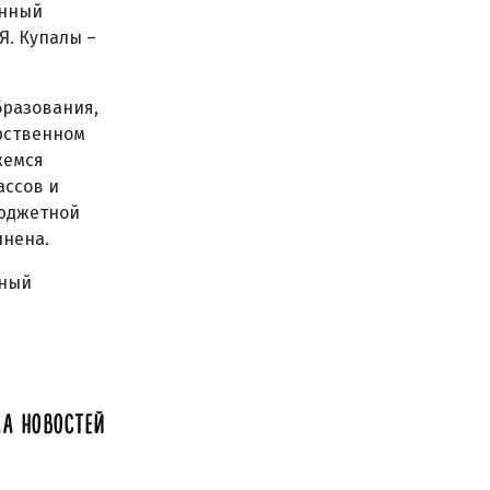
енный
Я. Купалы –
бразования,
арственном
жемся
ассов и
бюджетной
лнена.
ьный
А НОВОСТЕЙ