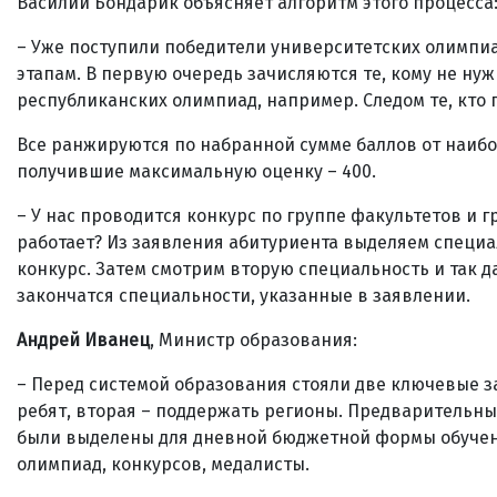
Василий Бондарик объясняет алгоритм этого процесса
– Уже поступили победители университетских олимпиа
этапам. В первую очередь зачисляются те, кому не ну
республиканских олимпиад, например. Следом те, кто 
Все ранжируются по набранной сумме баллов от наибо
получившие максимальную оценку – 400.
– У нас проводится конкурс по группе факультетов и 
работает? Из заявления абитуриента выделяем специал
конкурс. Затем смотрим вторую специальность и так да
закончатся специальности, указанные в заявлении.
Андрей Иванец
, Министр образования:
– Перед системой образования стояли две ключевые з
ребят, вторая – поддержать регионы. Предварительный
были выделены для дневной бюджетной формы обучени
олимпиад, конкурсов, медалисты.