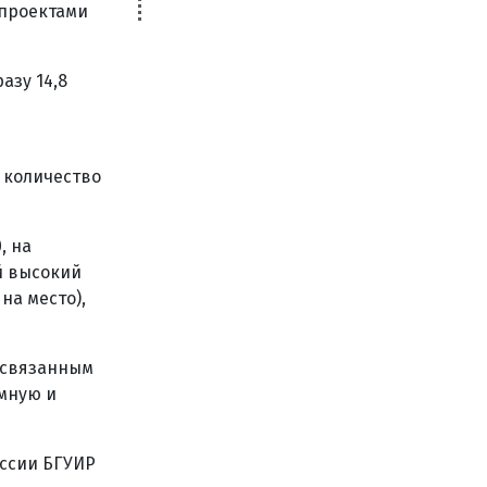
-проектами
азу 14,8
 количество
, на
й высокий
на место),
, связанным
мную и
иссии БГУИР