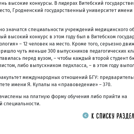
ень высокие конкурсы. В лидерах Витебский государств
место, Гродненский государственный университет имени 
но значатся специальности учреждений медицинского о
амый высокий конкурс в этом году был в Витебском госуд
огия» – 12 человек на место. Кроме того, серьезно дви
 пришло чуть меньше 300 выпускников педагогических кл
 ставилась перед вузом, – чтобы каждый второй студент 
истом, либо выпускником педкласса, – в этом году выпо
факультет международных отношений БГУ: предварител
тете имени Я. Купалы на «правоведение» – 370.
зачислены на платную форму обучения либо прийти на
й специальности.
К СПИСКУ РАЗДЕЛ