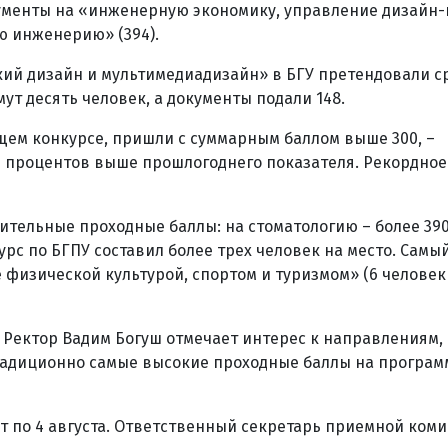
ументы на «инженерную экономику, управление дизайн
 инженерию» (394).
кий дизайн и мультимедиадизайн» в БГУ претендовали ср
ут десять человек, а документы подали 148.
бщем конкурсе, пришли с суммарным баллом выше 300,
–
13 процентов выше прошлогоднего показателя. Рекордное
тельные проходные баллы: на стоматологию – более 390
рс по БГПУ составил более трех человек на место. Самы
физической культурой, спортом и туризмом» (6 человек 
. Ректор Вадим Богуш отмечает интерес к направлениям
радиционно самые высокие проходные баллы на програм
 по 4 августа. Ответственный секретарь приемной ком