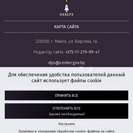
НАВЕРХ
КАРТА САЙТА
220030, г. Минск, ул. Берсона, 1а.
Редактор сайта:
+375-17-279-99-47
dps@center.gov.by
Присоединяйся к нам
Для обеспечения удобства пользователей данный
сайт использует файлы cookie
© Национальный центр законодательства и правовой информации
Республики Беларусь, 2008-2026.
ПРИНЯТЬ ВСЕ
Политика обработки файлов cookie
Настройки обработки файлов cookie
ОТКЛОНИТЬ ВСЕ
(кроме необходимых)
Разработка сайта:
агентство
“ГЕНШТАБ”
Дизайн сайта обновлен при поддержке ЮНИСЕФ.
Настроить
Политика в отношении обработки cookie-файлов на сайте