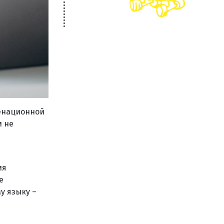
менационной
и не
ия
е
у языку –