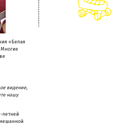
ния «Белая
. Многие
ве
вое видение,
ите нашу
0-летней
смешанной