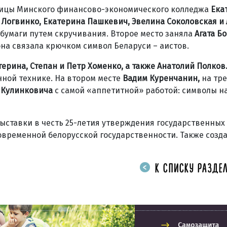
еницы Минского финансово-экономического колледжа
Ека
а Логвинко, Екатерина Пашкевич, Эвелина Соколовская и
бумаги путем скручивания. Второе место заняла
Агата Б
на связала крючком символ Беларуси – аистов.
терина, Степан и Петр Хоменко, а также Анатолий Полков
ной технике. На втором месте
Вадим Куренчанин,
на тр
 Кулинковича
с самой «аппетитной» работой: символы 
выставки в честь 25-летия утверждения государственных
современной белорусской государственности. Также созд
К СПИСКУ РАЗДЕЛ