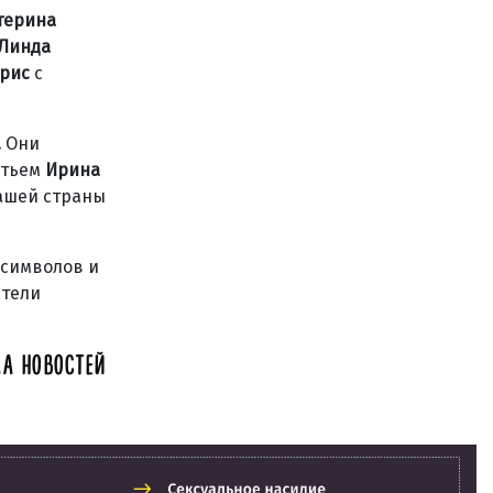
терина
 Линда
орис
с
.
Они
етьем
Ирина
нашей страны
 символов и
атели
А НОВОСТЕЙ