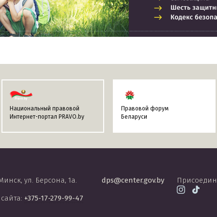
Национальный правовой
Правовой форум
Интернет-портал PRAVO.by
Беларуси
 Минск, ул. Берсона, 1а.
dps@center.gov.by
Присоедин
 сайта:
+375-17-279-99-47