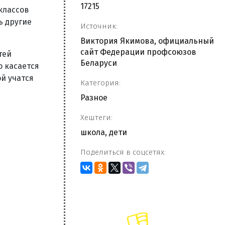
17215
классов
ь другие
Источник:
Виктория Якимова, официальный
сайт Федерации профсоюзов
тей
Беларуси
о касается
й учатся
Категория:
Разное
Хештеги:
школа
,
дети
Поделиться в соцсетях: