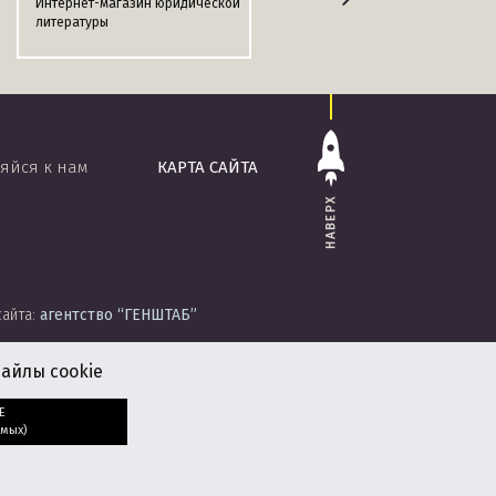
Интернет-магазин юридической
Информационно-поисковая
литературы
система
«ЭТАЛОН-ONLINE»
яйся к нам
КАРТА САЙТА
НАВЕРХ
сайта:
агентство
“ГЕНШТАБ”
айлы cookie
Е
мых)