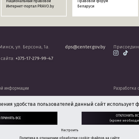
Национальный правовой
Правовой форум
Интернет-портал PRAVO.by
Беларуси
 Минск, ул. Берсона, 1а.
dps@center.gov.by
Присоедин
 сайта:
+375-17-279-99-47
ой информации
Разработка 
чения удобства пользователей данный сайт использует ф
ОТКЛОНИТЬ ВС
ПРИНЯТЬ ВСЕ
(кроме необходи
Настроить
Политика в отношении обработки cookie-файлов на сайте