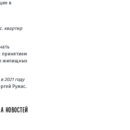
щие в
с. квартир
чать
с принятием
ие жилищных
в 2021 году
ргей Румас.
А НОВОСТЕЙ