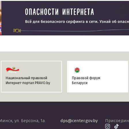
Национальный правовой
Правовой форум
Интернет-портал PRAVO.by
Беларуси
 Минск, ул. Берсона, 1а.
dps@center.gov.by
Присоедин