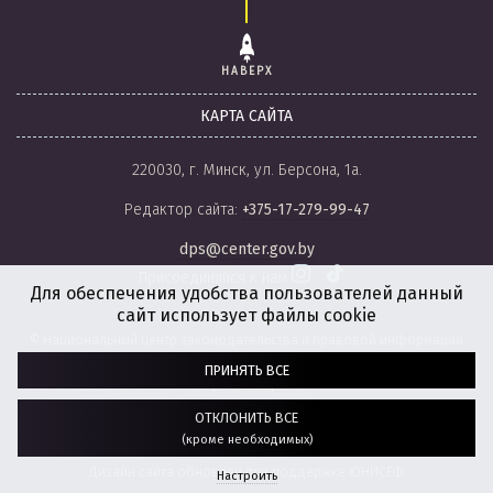
НАВЕРХ
КАРТА САЙТА
220030, г. Минск, ул. Берсона, 1а.
Редактор сайта:
+375-17-279-99-47
dps@center.gov.by
Присоединяйся к нам
Для обеспечения удобства пользователей данный
сайт использует файлы cookie
© Национальный центр законодательства и правовой информации
Республики Беларусь, 2008-2026.
ПРИНЯТЬ ВСЕ
Политика обработки файлов cookie
Настройки обработки файлов cookie
ОТКЛОНИТЬ ВСЕ
(кроме необходимых)
Разработка сайта:
агентство
“ГЕНШТАБ”
Дизайн сайта обновлен при поддержке ЮНИСЕФ.
Настроить