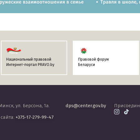
Национальный правовой
Правовой форум
Интернет-портал PRAVO.by
Беларуси
 Минск, ул. Берсона, 1а.
dps@center.gov.by
Присоедин
 сайта:
+375-17-279-99-47