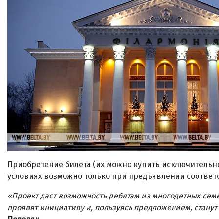
Приобретение билета (их можно купить исключительн
условиях возможно только при предъявлении соответ
«Проект даст возможность ребятам из многодетных семе
проявят инициативу и, пользуясь предложением, стану