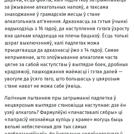
за ўжыванне алкагольных напояў, а таксама
знаходжанне ў грамадскім месцы ў стане
алкагольнага ап'янення. Адказнасць за гэтыя ўчынкі
надыходзіць з 16 гадоў, да наступлення гэтага ўзросту
яна цалкам кладзецца на плечы бацькоў. Ёсць толькі
шэраг выключэнняў, калі падлетак можа
прыцягвацца да адказнасці ўжо з 14 гадоў. Самае
непрыемнае, што злоўжыванне алкаголем часта
цягне за сабой наступствы ў выглядзе боек, дробных
крадзяжоў, пашкоджання маёмасці і гэтак далей —
увогуле да ўсяго таго, што большасць у цвярозым
стане нават не можа сабе ўявіць.
Лагічным пытаннем пры затрыманні падлетка ў
нецвярозым выглядзе становіцца наступнае: дзе ён
узяў алкаголь? Фармулёўкі «пачаставалі сябры» ці
«папрасіў незнаёмца купіць у краме» могуць быць
вельмі небяспечныя для тых самых
«добразычліўцаў», бо ўцягванне непаўналетняга ў