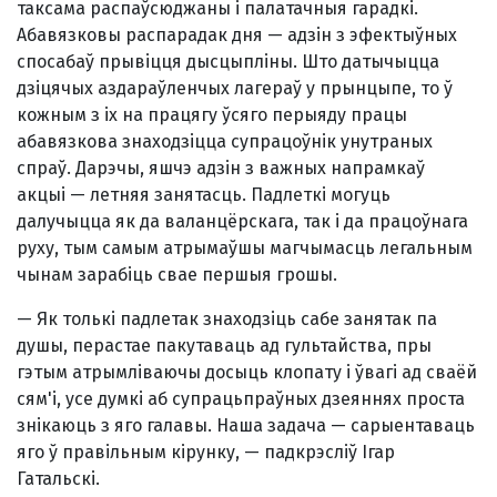
таксама распаўсюджаны і палатачныя гарадкі.
Абавязковы распарадак дня — адзін з эфектыўных
спосабаў прывіцця дысцыпліны. Што датычыцца
дзіцячых аздараўленчых лагераў у прынцыпе, то ў
кожным з іх на працягу ўсяго перыяду працы
абавязкова знаходзіцца супрацоўнік унутраных
спраў. Дарэчы, яшчэ адзін з важных напрамкаў
акцыі — летняя занятасць. Падлеткі могуць
далучыцца як да валанцёрскага, так і да працоўнага
руху, тым самым атрымаўшы магчымасць легальным
чынам зарабіць свае першыя грошы.
— Як толькі падлетак знаходзіць сабе занятак па
душы, перастае пакутаваць ад гультайства, пры
гэтым атрымліваючы досыць клопату і ўвагі ад сваёй
сям'і, усе думкі аб супрацьпраўных дзеяннях проста
знікаюць з яго галавы. Наша задача — сарыентаваць
яго ў правільным кірунку, — падкрэсліў Ігар
Гатальскі.