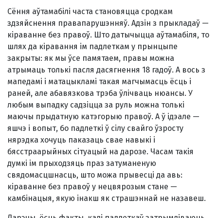
Сёння аўтамабілі часта становяцца сродкам
здзяйснення правапарушэнняў. Адзін з прыкладаў —
кіраванне без правоў. Што датычыцца аўтамабіля, то
шлях да кіравання ім падлеткам у прынцыпе
закрыты: як мы ўсе памятаем, правы можна
атрымаць толькі пасля дасягнення 18 гадоў. А вось з
мапедамі і матацыкламі такая магчымасць ёсць і
раней, але абавязкова трэба ўлічваць нюансы. У
любым выпадку садзіцца за руль можна толькі
маючы прыдатную катэгорыю правоў. А ў ідэале —
яшчэ і вопыт, бо падлеткі ў сілу свайго ўзросту
нярэдка хочуць паказаць свае навыкі і
бясстраарыйных сітуацый на дарозе. Часам такія
думкі ім прыходзяць праз затуманеную
свядомасцшнасць, што можа прывесці да авь:
кіраванне без правоў у нецвярозым стане —
камбінацыя, якую інакш як страшэннай не назавеш.
Дарэчы, ёсць факты, калі падлеткаў затрымліваюць