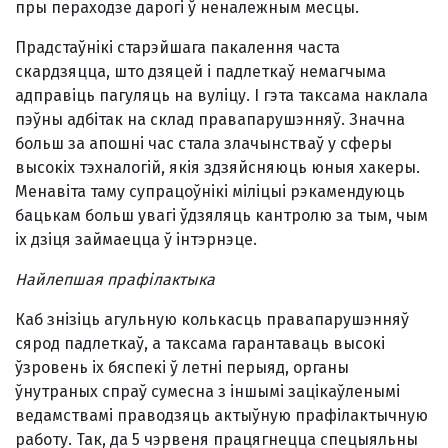
пры пераходзе дарогі ў неналежным месцы.
Прадстаўнікі старэйшага пакалення часта
скардзяцца, што дзяцей і падлеткаў немагчыма
адправіць пагуляць на вуліцу. І гэта таксама наклала
пэўны адбітак на склад правапарушэнняў. Значна
больш за апошні час стала злачынстваў у сферы
высокіх тэхналогій, якія здзяйсняюць юныя хакеры.
Менавіта таму супрацоўнікі міліцыі рэкамендуюць
бацькам больш увагі ўдзяляць кантролю за тым, чым
іх дзіця займаецца ў інтэрнэце.
Найлепшая прафілактыка
Каб знізіць агульную колькасць правапарушэнняў
сярод падлеткаў, а таксама гарантаваць высокі
ўзровень іх бяспекі ў летні перыяд, органы
ўнутраных спраў сумесна з іншымі зацікаўленымі
ведамствамі праводзяць актыўную прафілактычную
работу. Так, да 5 чэрвеня працягнецца спецыяльны