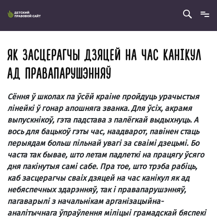
ЯК ЗАСЦЕРАГЧЫ ДЗЯЦЕЙ НА ЧАС КАНІКУЛ
АД ПРАВАПАРУШЭННЯЎ
Сёння ў школах па ўсёй краіне пройдуць урачыстыя
лінейкі ў гонар апошняга званка. Для ўсіх, акрамя
выпускнікоў, гэта падстава з палёгкай выдыхнуць. А
вось для бацькоў гэты час, наадварот, павінен стаць
перыядам больш пільнай увагі за сваімі дзецьмі. Бо
часта так бывае, што летам падлеткі на працягу ўсяго
дня пакінутыя самі сабе. Пра тое, што трэба рабіць,
каб засцерагчы сваіх дзяцей на час канікул як ад
небяспечных здарэнняў, так і правапарушэнняў,
пагаварылі з начальнікам арганізацыйна-
аналітычнага ўпраўлення міліцыі грамадскай бяспекі