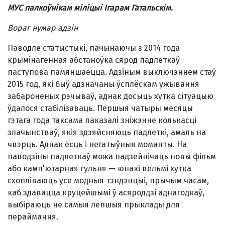
МУС палкоўнікам міліцыі Ігарам Гатальскім.
Вораг нумар адзін
Паводле статыстыкі, пачынаючы з 2014 года
крымінагенная абстаноўка сярод падлеткаў
паступова памяншаецца. Адзіным выключэннем стаў
2015 год, які быў адзначаны ўсплёскам ужывання
забароненых рэчываў, аднак досыць хутка сітуацыю
ўдалося стабілізаваць. Першыя чатыры месяцы
гэтага года таксама паказалі зніжэнне колькасці
злачынстваў, якія здзяйсняюць падлеткі, амаль на
чвэрць. Аднак ёсць і негатыўныя моманты. На
паводзіны падлеткаў можа падзейнічаць новы фільм
або камп'ютарная гульня — юнакі вельмі хутка
схопліваюць усе модныя тэндэнцыі, прычым часам,
каб здавацца круцейшымі ў асяроддзі аднагодкаў,
выбіраюць не самыя лепшыя прыклады для
пераймання.