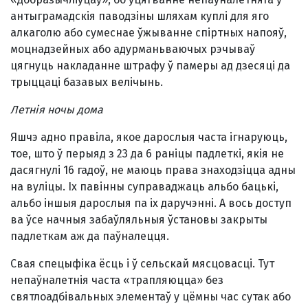
антыграмадскія паводзіны шляхам куплі для яго
алкаголю або сумеснае ўжыванне спіртных напояў,
моцнадзейных або адурманьваючых рэчываў
цягнуць накладанне штрафу ў памеры ад дзесяці да
трыццаці базавых велічынь.
Летнія ночы дома
Яшчэ адно правіла, якое дарослыя часта ігнаруюць,
тое, што ў перыяд з 23 да 6 раніцы падлеткі, якія не
дасягнулі 16 гадоў, не маюць права знаходзіцца адны
на вуліцы. Іх павінны суправаджаць альбо бацькі,
альбо іншыя дарослыя па іх даручэнні. А вось доступ
ва ўсе начныя забаўляльныя ўстановы закрыты
падлеткам аж да паўналецця.
Свая спецыфіка ёсць і ў сельскай мясцовасці. Тут
непаўналетнія часта «трапляюцца» без
святлоадбівальных элементаў у цёмны час сутак або