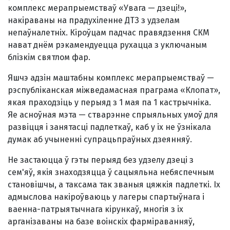
комплекс мерапрыемстваў «Увага — дзеці!»,
накіраваны на прадухіленне ДТЗ з удзелам
непаўналетніх. Кіроўцам падчас правядзення СКМ
нават днём рэкамендуецца рухацца з уключаным
блізкім святлом фар.
Яшчэ адзін маштабны комплекс мерапрыемстваў —
рэспубліканская міжведамасная праграма «Клопат»,
якая праходзіць у перыяд з 1 мая па 1 кастрычніка.
Яе асноўная мэта — стварэнне спрыяльных умоў для
развіцця і занятасці падлеткаў, каб у іх не ўзнікала
думак аб учыненні супрацьпраўных дзеянняў.
Не застаюцца ў гэты перыяд без удзелу дзеці з
сем'яў, якія знаходзяцца ў сацыяльна небяспечным
становішчы, а таксама так званыя цяжкія падлеткі. Іх
адмыслова накіроўваюць у лагеры спартыўнага і
ваенна-патрыятычнага кірункаў, многія з іх
арганізаваны на базе воінскіх фарміраванняў,