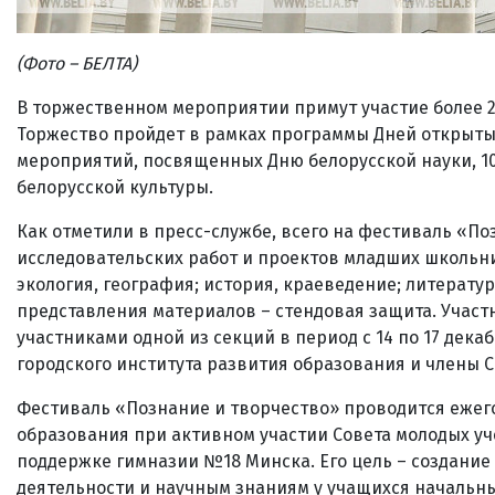
(Фото – БЕЛТА)
В торжественном мероприятии примут участие более 20
Торжество пройдет в рамках программы Дней открыты
мероприятий, посвященных Дню белорусской науки, 1
белорусской культуры.
Как отметили в пресс-службе, всего на фестиваль «По
исследовательских работ и проектов младших школьник
экология, география; история, краеведение; литератур
представления материалов – стендовая защита. Участ
участниками одной из секций в период с 14 по 17 дека
городского института развития образования и члены С
Фестиваль «Познание и творчество» проводится ежег
образования при активном участии Совета молодых у
поддержке гимназии №18 Минска. Его цель – создание
деятельности и научным знаниям у учащихся начальны