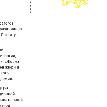
дагогов.
праздничных
 Института
но–
иология,
би. «Форма
ред жюри и
ского
адемии.
вития
ационной
навательной
ктной