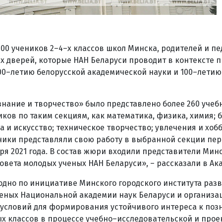
0 учеников 2–4–х классов школ Минска, родителей и пе
х дверей, которые НАН Беларуси проводит в контексте 
00–летию белорусской академической науки и 100–летию
знание и творчество» было представлено более 260 учеб
ов по таким секциям, как математика, физика, химия; б
а и искусство; техническое творчество; увлечения и хоб
ники представляли свою работу в выбранной секции пе
бря 2021 года. В состав жюри входили представители Мин
овета молодых ученых НАН Беларуси», – рассказали в Ак
одно по инициативе Минского городского института раз
ченых Национальной академии наук Беларуси и организ
 условий для формирования устойчивого интереса к поз
х классов в процессе учебно–исследовательской и прое