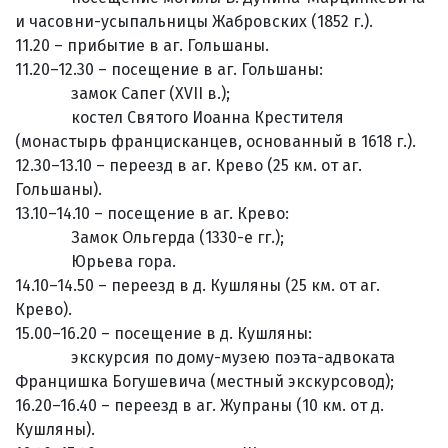
и часовни-усыпальницы Жабровских (1852 г.).
11.20 – прибытие в аг. Гольшаны.
11.20–12.30 – посещение в аг. Гольшаны:
замок Сапег (XVII в.);
костел Святого Иоанна Крестителя
(монастырь францисканцев, основанный в 1618 г.).
12.30–13.10 – переезд в аг. Крево (25 км. от аг.
Гольшаны).
13.10–14.10 – посещение в аг. Крево:
Замок Ольгерда (1330-е гг.);
Юрьева гора.
14.10–14.50 – переезд в д. Кушляны (25 км. от аг.
Крево).
15.00–16.20 – посещение в д. Кушляны:
экскурсия по дому-музею поэта-адвоката
Францишка Богушевича (местный экскурсовод);
16.20–16.40 – переезд в аг. Жупраны (10 км. от д.
Кушляны).