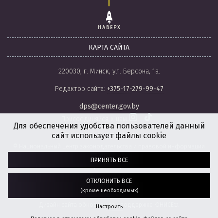
НАВЕРХ
КАРТА САЙТА
220030, г. Минск, ул. Берсона, 1а.
Редактор сайта:
+375-17-279-99-47
dps@center.gov.by
Присоединяйся к нам
Для обеспечения удобства пользователей данный
сайт использует файлы cookie
© Национальный центр законодательства и правовой информации
Республики Беларусь, 2008-2026.
ПРИНЯТЬ ВСЕ
Политика обработки файлов cookie
Настройки обработки файлов cookie
ОТКЛОНИТЬ ВСЕ
(кроме необходимых)
Разработка сайта:
агентство
“ГЕНШТАБ”
Дизайн сайта обновлен при поддержке ЮНИСЕФ.
Настроить