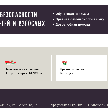
Национальный правовой
Правовой форум
Интернет-портал PRAVO.by
Беларуси
 Минск, ул. Берсона, 1а.
dps@center.gov.by
Присоедин