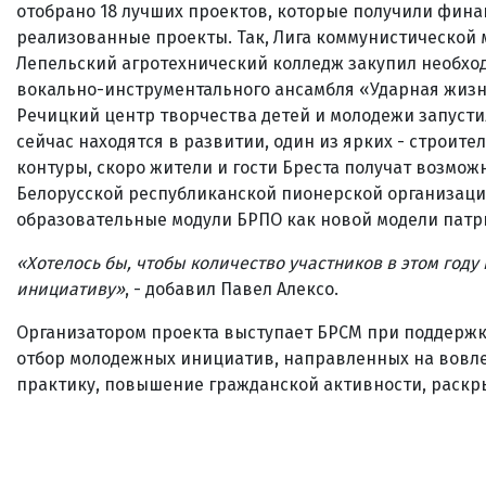
отобрано 18 лучших проектов, которые получили фина
реализованные проекты. Так, Лига коммунистической
Лепельский агротехнический колледж закупил необх
вокально-инструментального ансамбля «Ударная жизнь
Речицкий центр творчества детей и молодежи запусти
сейчас находятся в развитии, один из ярких - строите
контуры, скоро жители и гости Бреста получат возмож
Белорусской республиканской пионерской организации
образовательные модули БРПО как новой модели патри
«
Хотелось бы, чтобы количество участников в этом год
инициативу»
, - добавил Павел Алексо.
Организатором проекта выступает БРСМ при поддержке
отбор молодежных инициатив, направленных на вовле
практику, повышение гражданской активности, раск