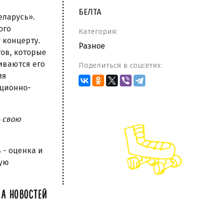
БЕЛТА
еларусь».
ого
Категория:
 концерту.
Разное
ов, которые
аиваются его
Поделиться в соцсетях:
ия
ационно-
ь свою
 - оценка и
ную
А НОВОСТЕЙ