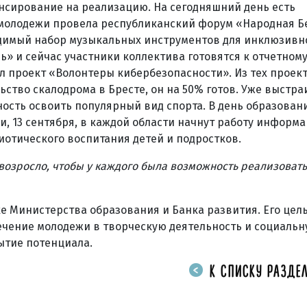
нсирование на реализацию. На сегодняшний день есть
 молодежи провела республиканский форум «Народная Б
одимый набор музыкальных инструментов для инклюзивн
» и сейчас участники коллектива готовятся к отчетному
л проект «Волонтеры кибербезопасности». Из тех проект
льство скалодрома в Бресте, он на 50% готов. Уже выстр
ность освоить популярный вид спорта. В день образован
, 13 сентября, в каждой области начнут работу информ
отического воспитания детей и подростков.
у возросло, чтобы у каждого была возможность реализоват
 Министерства образования и Банка развития. Его цель
чение молодежи в творческую деятельность и социаль
рытие потенциала.
К СПИСКУ РАЗДЕЛ