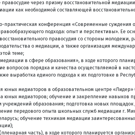
е правосудие через призму восстановительной медиации
иации как необходимой составляющей восстановительн
но-практическая конференция «Современные суждения о
равообразующего подхода: опыт и перспективы». Ее ос
 восстановительного правосудия со стороны молодежи, 
одательства о медиации, а также организация междуна
этой теме;
 медиации в сфере образования», в ходе которого плани
ие вопросов порядка и качества осуществляемой в нас
акже выработка единого подхода к их подготовке в Респу
ля юных медиаторов в образовательном центре «Лидер» 
ва юных медиаторов; обучение и закрепление навыков 
 учреждений образования; подготовка новых площадок 
ение передового опыта школьных служб медиации г. Ми
еларусь; обучение техникам медиации заинтересованны
ации);
(пленарная часть), в ходе которого планируется организ