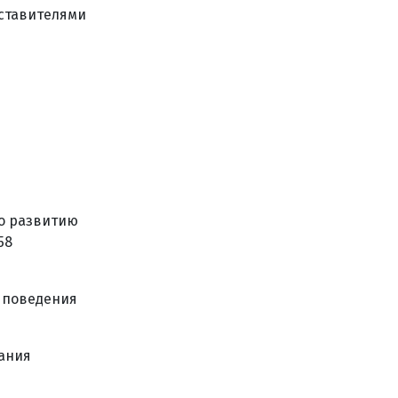
дставителями
по развитию
58
 поведения
вания