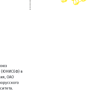
Союз
Н (ЮНИСЕФ) в
ия, ОАО
лорусского
ситета.