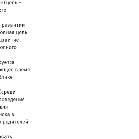
» (цель –
ого
 развитии
новная цель
развитие
родного
руется
тоящее время
блике
(среди
проведения
для
нска в
х родителей
овать