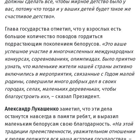
должны сделать все, чтобы мирное детство было у
вас, потому что тогда и у ваших детей будет такое же
счастливое детство».
Глава государства отметил, что у взрослых есть
большое количество поводов гордиться
подрастающим поколением белорусов.
«Это ваше
успешное участие в многочисленных международных
конкурсах, соревнованиях, олимпиадах. Было приятно
узнать, что маленькие жители нашей страны активно
включились в мероприятия, связанные с Годом малой
родины, совершили много добрых дел в своих
городах, селах, маленьких деревеньках, чтобы
благоустроить их»,
– сказал Президент.
Александр Лукашенко
заметил, что эти дела
останутся навсегда в памяти ребят, и выразил
маленьким белорусам свою благодарность.
«На этой
традиции преемственности, уважительном отношении
к людям держится вся наша история государства», –