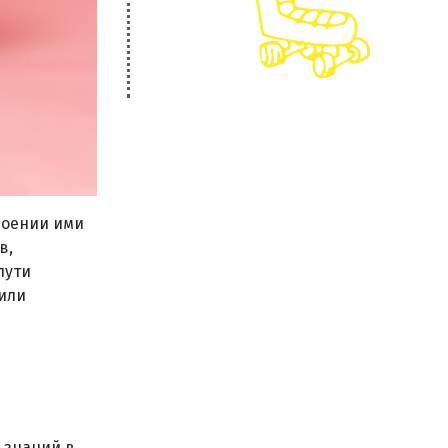
воении ими
в,
пути
 или
 знаний в