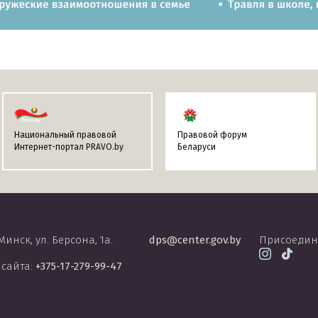
Национальный правовой
Правовой форум
Интернет-портал PRAVO.by
Беларуси
 Минск, ул. Берсона, 1а.
dps@center.gov.by
Присоедин
 сайта:
+375-17-279-99-47