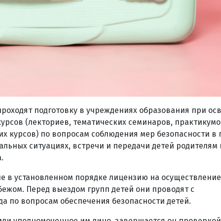
роходят подготовку в учреждениях образования при ос
рсов (лекториев, тематических семинаров, практикумо
х курсов) по вопросам соблюдения мер безопасности в 
альных ситуациях, встречи и передачи детей родителям
.
ие в установленном
порядке
лицензию на осуществление
бежом. Перед выездом групп детей они проводят с
а по вопросам обеспечения безопасности детей.
или уполномоченное им лицо, завершается он проверкой