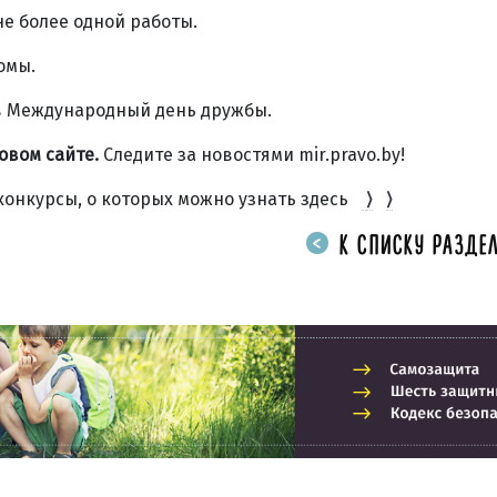
не более одной работы.
омы.
в Международный день дружбы.
овом сайте.
Следите за новостями mir.pravo.by!
конкурсы, о которых можно узнать здесь
⟩
⟩
К СПИСКУ РАЗДЕЛ