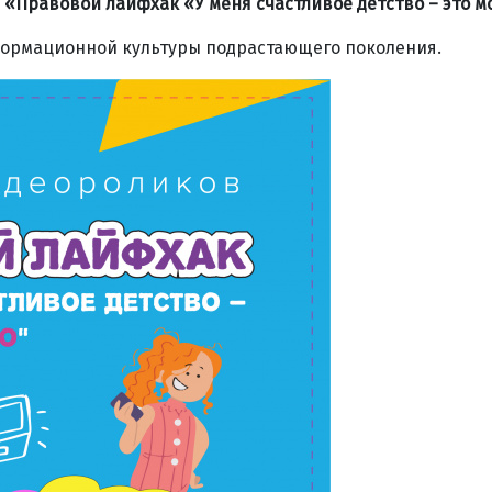
в
«Правовой лайфхак «У меня счастливое детство – это м
ормационной культуры подрастающего поколения.