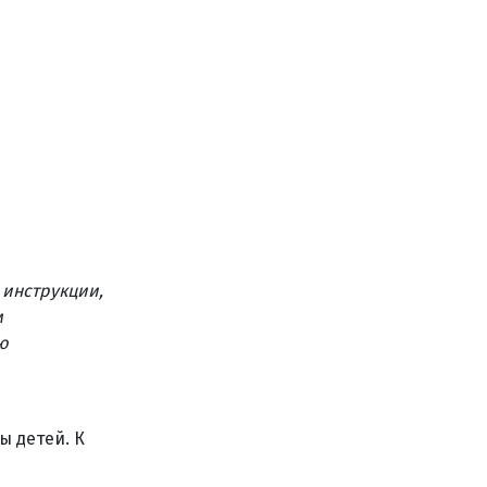
 инструкции,
м
ю
ы детей. К