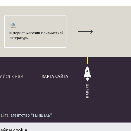
Интернет-магазин юридической
Информационно-поисковая
литературы
система
«ЭТАЛОН-ONLINE»
яйся к нам
КАРТА САЙТА
НАВЕРХ
сайта:
агентство
“ГЕНШТАБ”
айлы cookie