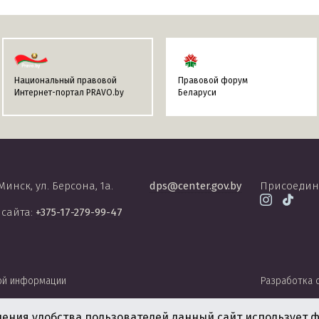
Национальный правовой
Правовой форум
Интернет-портал PRAVO.by
Беларуси
 Минск, ул. Берсона, 1а.
dps@center.gov.by
Присоедин
 сайта:
+375-17-279-99-47
ой информации
Разработка 
чения удобства пользователей данный сайт использует ф