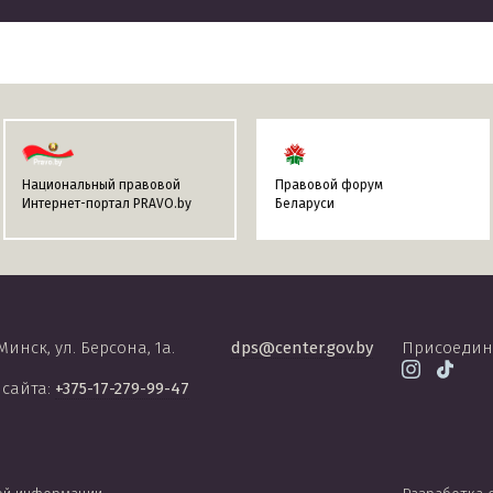
Национальный правовой
Правовой форум
Интернет-портал PRAVO.by
Беларуси
 Минск, ул. Берсона, 1а.
dps@center.gov.by
Присоедин
 сайта:
+375-17-279-99-47