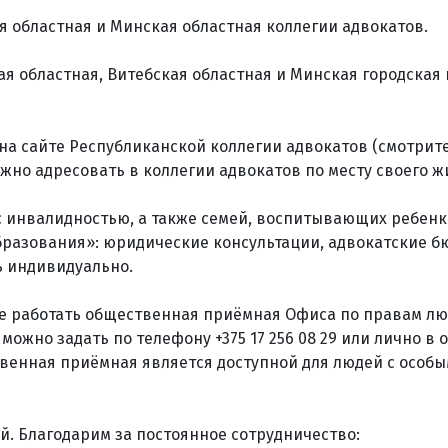
я областная и Минская областная коллегии адвокатов.
ая областная, Витебская областная и Минская городская
а сайте Республиканской коллегии адвокатов (смотрит
жно адресовать в коллегии адвокатов по месту своего ж
 инвалидностью, а также семей, воспитывающих ребенк
бразования»: юридические консультации, адвокатские б
ь индивидуально.
име работать общественная приёмная Офиса по правам лю
ожно задать по телефону +375 17 256 08 29 или лично в 
щественная приёмная является доступной для людей с особ
й. Благодарим за постоянное сотрудничество: