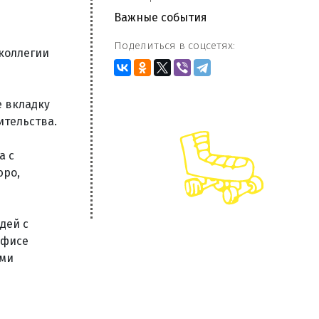
Важные события
Поделиться в соцсетях:
 коллегии
е вкладку
ительства.
а с
юро,
дей с
офисе
ыми