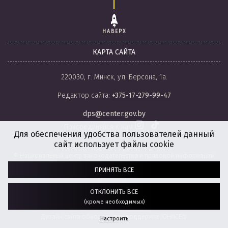
НАВЕРХ
КАРТА САЙТА
220030, г. Минск, ул. Берсона, 1а.
Редактор сайта:
+375-17-279-99-47
dps@center.gov.by
Присоединяйся к нам
Для обеспечения удобства пользователей данный
сайт использует файлы cookie
© Национальный центр законодательства и правовой информации
Республики Беларусь, 2008-2026.
ПРИНЯТЬ ВСЕ
Политика обработки файлов cookie
Настройки обработки файлов cookie
ОТКЛОНИТЬ ВСЕ
(кроме необходимых)
Разработка сайта:
агентство
“ГЕНШТАБ”
Дизайн сайта обновлен при поддержке ЮНИСЕФ.
Настроить