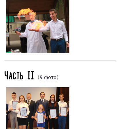
Часть II
(
9 фото
)