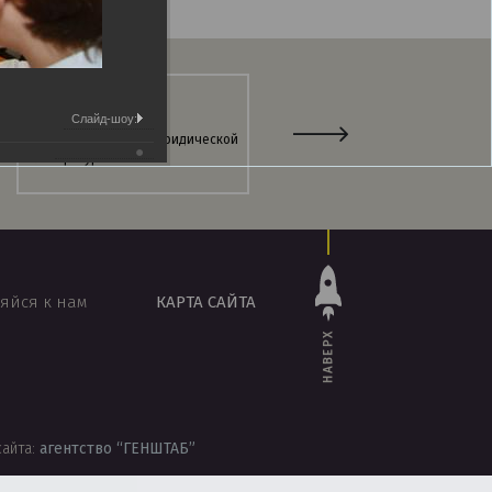
Слайд-шоу:
Интернет-магазин юридической
Информационно-поисковая
литературы
система
«ЭТАЛОН-ONLINE»
яйся к нам
КАРТА САЙТА
НАВЕРХ
сайта:
агентство
“ГЕНШТАБ”