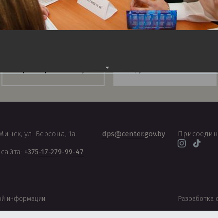
Национальный правовой
Правовой форум
Интернет-портал PRAVO.by
Беларуси
 Минск, ул. Берсона, 1а.
dps@center.gov.by
Присоедин
 сайта:
+375-17-279-99-47
ой информации
Разработка 