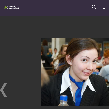
2
из
8
ЧАСТЬ II
Часть II