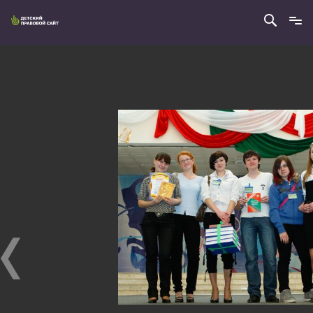
3
из
4
ЧАСТЬ VIII
Часть VIII