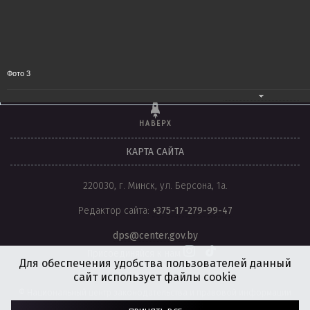
Национальный центр
Национальный правовой
законодательства и правовой
Интернет-портал PRAVO.by
информации
Фото 3
НАВЕРХ
КАРТА САЙТА
220030, г. Минск, ул. Берсона, 1а.
Редактор сайта:
+375-17-279-99-47
dps@center.gov.by
Присоединяйся к нам
Для обеспечения удобства пользователей данный
сайт использует файлы cookie
© Национальный центр законодательства и правовой информации
Республики Беларусь, 2008-2026.