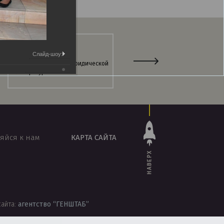
Слайд-шоу:
Интернет-магазин юридической
Информационно-поисковая
литературы
система
«ЭТАЛОН-ONLINE»
яйся к нам
КАРТА САЙТА
НАВЕРХ
сайта:
агентство
“ГЕНШТАБ”