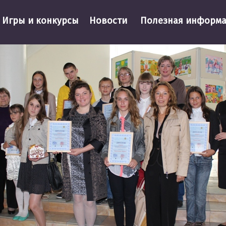
Игры и конкурсы
Новости
Полезная информ
алерея
/
II республиканский конкурс детских рисунков и