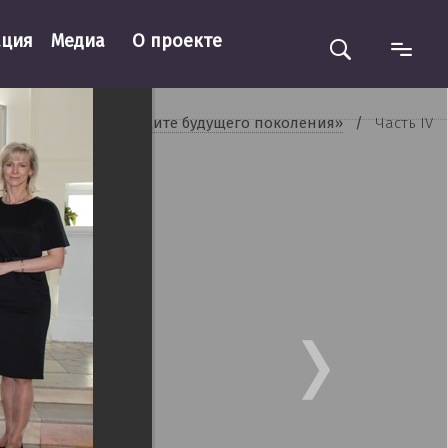
ация
Медиа
О проекте
слайдер
 фотографий «На защите будущего поколения»
/
Часть IV