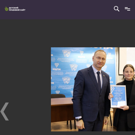
4
из
10
III РЕСПУБЛИКАНСКИЙ ПРАВОВОЙ ТУРНИР
«СИЛА ЗАКОНА»
III республиканский правовой турнир «Сила Закона»