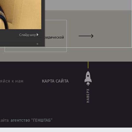
Слайд-шоу:
Интернет-магазин юридической
Информационно-поисковая
литературы
система
«ЭТАЛОН-ONLINE»
яйся к нам
КАРТА САЙТА
НАВЕРХ
сайта:
агентство
“ГЕНШТАБ”