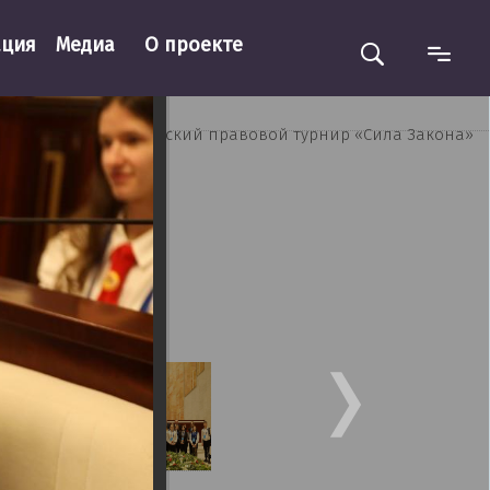
ация
Медиа
О проекте
слайдер
я
/
III республиканский правовой турнир «Сила Закона»
»