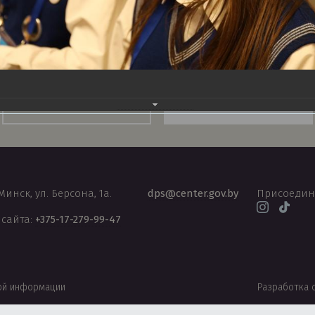
Национальный правовой
Правовой форум
Интернет-портал PRAVO.by
Беларуси
 Минск, ул. Берсона, 1а.
dps@center.gov.by
Присоедин
 сайта:
+375-17-279-99-47
ой информации
Разработка 