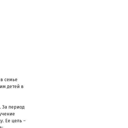
 в семье
им детей в
 За период
лучение
у. Ее цель –
в;