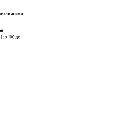
независимо
од
(со 100 до