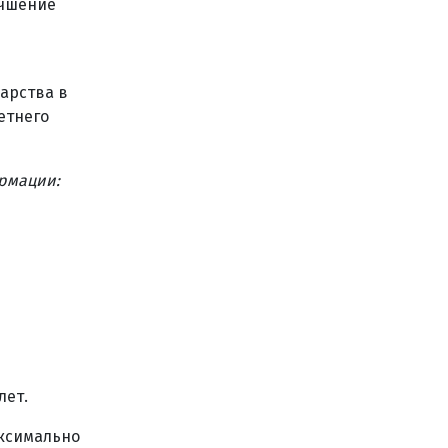
учшение
арства в
етнего
ормации:
лет.
ксимально