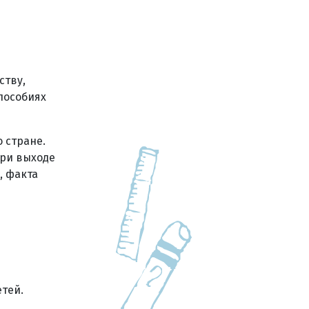
ству,
пособиях
о стране.
при выходе
, факта
тей.