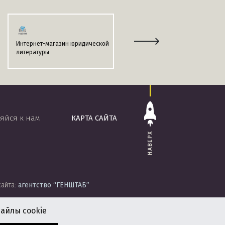
Интернет-магазин юридической
Информационно-поисковая
литературы
система
«ЭТАЛОН-ONLINE»
яйся к нам
КАРТА САЙТА
НАВЕРХ
сайта:
агентство
“ГЕНШТАБ”
айлы cookie